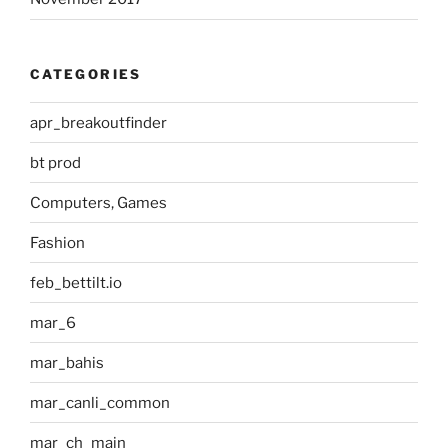
CATEGORIES
apr_breakoutfinder
bt prod
Computers, Games
Fashion
feb_bettilt.io
mar_6
mar_bahis
mar_canli_common
mar_ch_main