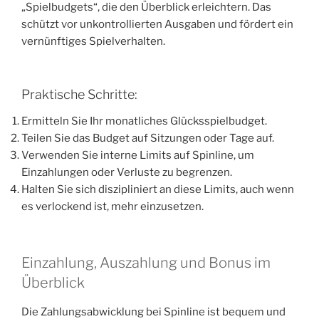
„Spielbudgets“, die den Überblick erleichtern. Das
schützt vor unkontrollierten Ausgaben und fördert ein
vernünftiges Spielverhalten.
Praktische Schritte:
Ermitteln Sie Ihr monatliches Glücksspielbudget.
Teilen Sie das Budget auf Sitzungen oder Tage auf.
Verwenden Sie interne Limits auf Spinline, um
Einzahlungen oder Verluste zu begrenzen.
Halten Sie sich diszipliniert an diese Limits, auch wenn
es verlockend ist, mehr einzusetzen.
Einzahlung, Auszahlung und Bonus im
Überblick
Die Zahlungsabwicklung bei Spinline ist bequem und