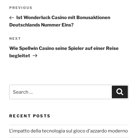
Post
Previous
PREVIOUS
navigation
Post
Ist Wonderluck Casino mit Bonusaktionen
Deutschlands Nummer Eins?
Next
NEXT
Post
Wie Spellwin Casino seine Spieler auf einer Reise
begleitet
Search
Search
for:
RECENT POSTS
L'impatto della tecnologia sul gioco d'azzardo moderno