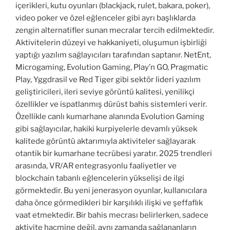
içerikleri, kutu oyunları (blackjack, rulet, bakara, poker),
video poker ve özel eğlenceler gibi ayrı başlıklarda
zengin alternatifler sunan mecralar tercih edilmektedir.
Aktivitelerin düzeyi ve hakkaniyeti, oluşumun işbirliği
yaptığı yazılım sağlayıcıları tarafından saptanır. NetEnt,
Microgaming, Evolution Gaming, Play’n GO, Pragmatic
Play, Yggdrasil ve Red Tiger gibi sektör lideri yazılım
geliştiricileri, ileri seviye görüntü kalitesi, yenilikçi
özellikler ve ispatlanmış dürüst bahis sistemleri verir.
Özellikle canlı kumarhane alanında Evolution Gaming
gibi sağlayıcılar, hakiki kurpiyelerle devamlı yüksek
kalitede görüntü aktarımıyla aktiviteler sağlayarak
otantik bir kumarhane tecrübesi yaratır. 2025 trendleri
arasında, VR/AR entegrasyonlu faaliyetler ve
blockchain tabanlı eğlencelerin yükselişi de ilgi
görmektedir. Bu yeni jenerasyon oyunlar, kullanıcılara
daha önce görmedikleri bir karşılıklı ilişki ve şeffaflık
vaat etmektedir. Bir bahis mecrası belirlerken, sadece
aktivite hacmine değil, aynı zamanda sağlananların