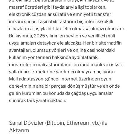
gerekliliktir. Dijital paraların artışı, kimliksizlik ve az
masraf ücretleri gibi faydalarıyla ilgi toplarken,
elektronik cüzdanlar süratli ve emniyetli transfer
imkanı sunar. Taşınabilir aktarım biçimleri ise akıllı
cihazların artışıyla birlikte elin olmazsa olmazı olmuştur.
Bu kısımda, 2025 yılının en sevilen ve yenilikçi mali
uygulamaları detaylıca ele alacağız. Her bir alternatifin
avantajları, olumsuz yönleri ve online casinolardaki
kullanım yöntemleri hakkında aydınlatarak,
müşterilerin mali aktarımlarını en randımanlı ve risksiz
yolla idare etmelerine yardımcı olmayı amaçlıyoruz.
Mali adaptasyon, güncel internet üzerinden oyun
deneyiminin ana bir parçası dönüşmüştür ve en önde
gelen kurumlar, bu konuda da çağdaş uygulamalar
sunarak fark yaratmaktadır.
Sanal Dövizler (Bitcoin, Ethereum vb.) ile
Aktarım