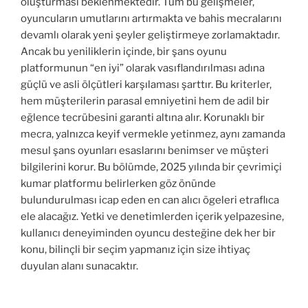
oluşturması beklenmektedir. Tüm bu gelişmeler,
oyuncuların umutlarını artırmakta ve bahis mecralarını
devamlı olarak yeni şeyler geliştirmeye zorlamaktadır.
Ancak bu yeniliklerin içinde, bir şans oyunu
platformunun “en iyi” olarak vasıflandırılması adına
güçlü ve asli ölçütleri karşılaması şarttır. Bu kriterler,
hem müşterilerin parasal emniyetini hem de adil bir
eğlence tecrübesini garanti altına alır. Korunaklı bir
mecra, yalnızca keyif vermekle yetinmez, aynı zamanda
mesul şans oyunları esaslarını benimser ve müşteri
bilgilerini korur. Bu bölümde, 2025 yılında bir çevrimiçi
kumar platformu belirlerken göz önünde
bulundurulması icap eden en can alıcı ögeleri etraflıca
ele alacağız. Yetki ve denetimlerden içerik yelpazesine,
kullanıcı deneyiminden oyuncu desteğine dek her bir
konu, bilinçli bir seçim yapmanız için size ihtiyaç
duyulan alanı sunacaktır.