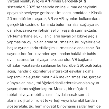
Virtual Reality (VR) ve Artırılmış Gerçeklik (AR)
sistemleri, 2025 senesinde online kumar deneyimini
apayrı bir seviyeye getirecek imkan sunmaktadır. Klasik
2D monitörlerin aşarak, VR ve AR oyunları kullanıcılara
gerçek bir casino ortamında bulunma hissi sağlayarak
daha kapsayıcı ve iletişimsel bir yaşantı sunmaktadır.
VR kumarhaneler, kullanıcıların hayali bir lobiye geçiş
yapmasına, oyun alanlarına oturmasına, krupiyelerle ve
başka oyuncularla etkileşim kurmasına olanak tanır. Bu
sayede, konforlu evinden ayrılmadan hakiki bir bahis
evinin atmosferini yaşamak olası olur. VR bağlantı
cihazları vasıtasıyla sağlanan bu tecrübe, 360 açılı bakış
açısı, inandırıcı çizimler ve interaktif eşyalarla daha
kapsamlı hale getirilmiştir. AR mekanizması ise, gerçek
dünya alanına dijital öğeleri dahil ederek var olan oyun
yaşantılarını sağlamlaştırır. Mesela, bir müşteri
tabletini veya mobil cihazını faydalanarak somut
alanına dijital bir rulet tekerleği veya iskambil kartları
gösterebilir. Bu, hem inovatif bir oynanış sağlar hem de