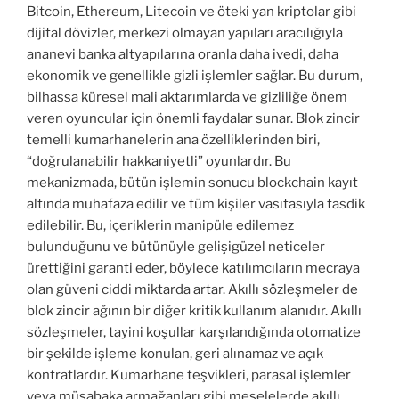
Bitcoin, Ethereum, Litecoin ve öteki yan kriptolar gibi
dijital dövizler, merkezi olmayan yapıları aracılığıyla
ananevi banka altyapılarına oranla daha ivedi, daha
ekonomik ve genellikle gizli işlemler sağlar. Bu durum,
bilhassa küresel mali aktarımlarda ve gizliliğe önem
veren oyuncular için önemli faydalar sunar. Blok zincir
temelli kumarhanelerin ana özelliklerinden biri,
“doğrulanabilir hakkaniyetli” oyunlardır. Bu
mekanizmada, bütün işlemin sonucu blockchain kayıt
altında muhafaza edilir ve tüm kişiler vasıtasıyla tasdik
edilebilir. Bu, içeriklerin manipüle edilemez
bulunduğunu ve bütünüyle gelişigüzel neticeler
ürettiğini garanti eder, böylece katılımcıların mecraya
olan güveni ciddi miktarda artar. Akıllı sözleşmeler de
blok zincir ağının bir diğer kritik kullanım alanıdır. Akıllı
sözleşmeler, tayini koşullar karşılandığında otomatize
bir şekilde işleme konulan, geri alınamaz ve açık
kontratlardır. Kumarhane teşvikleri, parasal işlemler
veya müsabaka armağanları gibi meselelerde akıllı