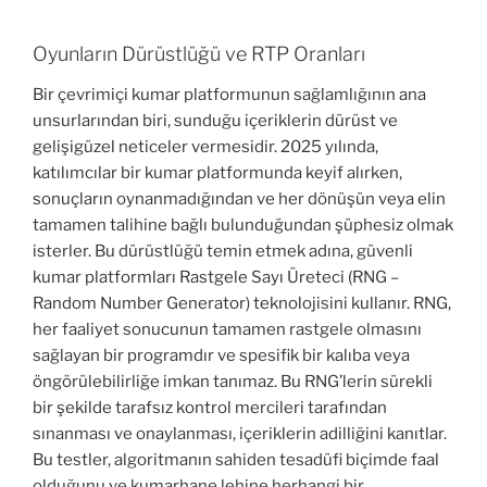
Oyunların Dürüstlüğü ve RTP Oranları
Bir çevrimiçi kumar platformunun sağlamlığının ana
unsurlarından biri, sunduğu içeriklerin dürüst ve
gelişigüzel neticeler vermesidir. 2025 yılında,
katılımcılar bir kumar platformunda keyif alırken,
sonuçların oynanmadığından ve her dönüşün veya elin
tamamen talihine bağlı bulunduğundan şüphesiz olmak
isterler. Bu dürüstlüğü temin etmek adına, güvenli
kumar platformları Rastgele Sayı Üreteci (RNG –
Random Number Generator) teknolojisini kullanır. RNG,
her faaliyet sonucunun tamamen rastgele olmasını
sağlayan bir programdır ve spesifik bir kalıba veya
öngörülebilirliğe imkan tanımaz. Bu RNG’lerin sürekli
bir şekilde tarafsız kontrol mercileri tarafından
sınanması ve onaylanması, içeriklerin adilliğini kanıtlar.
Bu testler, algoritmanın sahiden tesadüfi biçimde faal
olduğunu ve kumarhane lehine herhangi bir