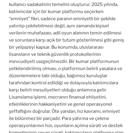
kullanıcı sadakatinin temelini oluşturur. 2025 yılında,
katılımcılar için bir kumar platformu seçerken
“emniyet” fikri, sadece paranın emniyetli bir şekilde
yatırılıp çekilebilmesi değil, aynı zamanda kişisel
verilerin muhafazası, adil oyun alanının temin edilmesi
ve sorunlara karşı açık bir tutum gösterilmesi gibi geniş
bir yelpazeyi kapsar. Bu konumda, uluslararası
lisansların ve teknik güvenlik protokollerinin
mevcudiyeti vazgeçilmezdir. Bir kumar platformunun
yetkilendirilmiş olması, o platformun belirli yasalara ve
düzenlemelere tabi olduğu, bağımsız kuruluşlar
tarafından kontrol edildiği ve dolayısıyla katılımcılara
karşı belirli mesuliyetleri olduğu anlamına gelir.
Lisanslama işlemi, mecranın finansal ehliyetini,
etkinliklerinin hakkaniyetini ve genel operasyonel
şeffaflığını doğrular. Öte yandan, hız kavramı, emniyet
ile bölünmez bir parçadır. Para yatırma ve çekme
operasyonlarının hızı, oyunların açılma sürati ve destek
hizmetlerinin cevap sürati, katılımcıların platforma olan