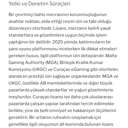
Yetki ve Denetim Süreçleri
Bir çevrimiçi bahis mecrasının korunmuşluğunun
anahtar noktası, elde ettiği resmi izin ve tabi olduğu
düzenleyici otoritedir. Lisans, mecranın belirli yasal
standartlara ve gözetimlere uygun biçimde işlem
yaptığının bir delilidir. 2025 yılında, katılımcıların bir
şans oyunu platformunu incelerken ilk dikkat etmeleri
gereken husus, ilgili platformun izin detaylarıdır. Malta
Gaming Authority (MGA), Birleşik Krallık Kumar
Komisyonu (UKGC) ve Curaçao eGaming gibi otoriteler,
alanda en prestijli izin sağlayan organlardandır. MGA ve
UKGC, özellikle AB memleketlerinde ve diğer büyük
pazarlarda yüksek standartlar ve yoğun gözetimlerle
meşhurdur. Curaçao lisansı ise daha çok uluslararası
pazarlarda çalışan yapılar tarafından tercih edilmekle
birlikte, yine de belli emniyet ve hakkaniyet ölçütlerini
gerektirir. Bir ortamın ruhsatını onaylamak için
genellikle ilgili oluşumun alt kısmında bulunan lisans