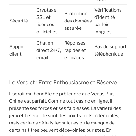
Cryptage
Vérifications
Protection
SSL et
d’identité
Sécurité
des données
licences
parfois
assurée
officielles
longues
Chat en
Réponses
Support
Pas de support
direct 24/7,
rapides et
client
téléphonique
email
efficaces
Le Verdict : Entre Enthousiasme et Réserve
Il serait malhonnête de prétendre que Vegas Plus
Online est parfait. Comme tout casino en ligne, il
présente ses forces et ses faiblesses. La variété des
jeux et la sécurité sont des points forts indéniables,
mais certains détails techniques ou le manque de
certains titres peuvent décevoir les puristes. En