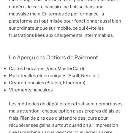
numéro de carte bancaire ne finisse dans une
mauvaise main. En termes de performance, la
plateforme est optimisée pour fonctionner aussi bien
sur ordinateur que sur mobile, ce qui évite les
frustrations liées aux chargements interminables.
Un Aperçu des Options de Paiement
Cartes bancaires (Visa, MasterCard)
Portefeuilles électroniques (Skrill, Neteller)
Cryptomonnaies (Bitcoin, Ethereum)
Virements bancaires
Les méthodes de dépôt et de retrait sont nombreuses,
mais attention : chaque option a ses propres délais et
frais. Rien de pire que d’attendre des jours pour
récupérer ses gains, surtout quand on a l’impression
que la machine à sous vient de vous lâcher au pire