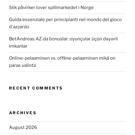
Slik påvirker lover spillmarkedet i Norge
Guida essenziale per principianti nel mondo del gioco
d'azzardo
BetAndreas AZ-da bonuslar: oyunçular üçün dəyərli
imkanlar
Online-pelaaminen vs. offline-pelaaminen mikä on
paras valinta
RECENT COMMENTS
ARCHIVES
August 2026