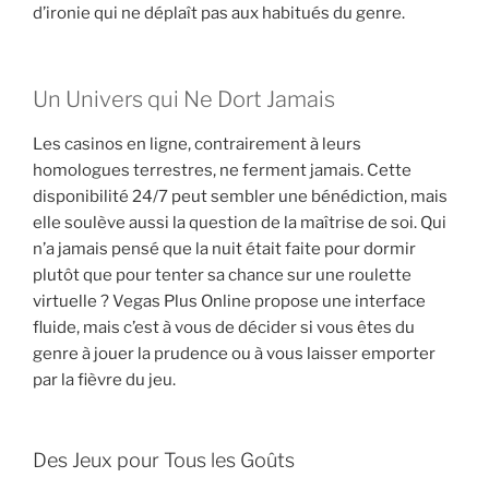
d’ironie qui ne déplaît pas aux habitués du genre.
Un Univers qui Ne Dort Jamais
Les casinos en ligne, contrairement à leurs
homologues terrestres, ne ferment jamais. Cette
disponibilité 24/7 peut sembler une bénédiction, mais
elle soulève aussi la question de la maîtrise de soi. Qui
n’a jamais pensé que la nuit était faite pour dormir
plutôt que pour tenter sa chance sur une roulette
virtuelle ? Vegas Plus Online propose une interface
fluide, mais c’est à vous de décider si vous êtes du
genre à jouer la prudence ou à vous laisser emporter
par la fièvre du jeu.
Des Jeux pour Tous les Goûts