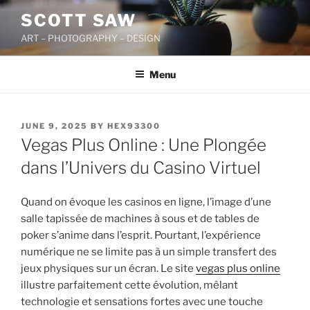
Skip
SCOTT SAW
to
ART – PHOTOGRAPHY – DESIGN
content
Menu
POSTED
JUNE 9, 2025
BY
HEX93300
ON
Vegas Plus Online : Une Plongée
dans l’Univers du Casino Virtuel
Quand on évoque les casinos en ligne, l’image d’une
salle tapissée de machines à sous et de tables de
poker s’anime dans l’esprit. Pourtant, l’expérience
numérique ne se limite pas à un simple transfert des
jeux physiques sur un écran. Le site
vegas plus online
illustre parfaitement cette évolution, mêlant
technologie et sensations fortes avec une touche