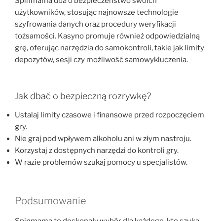
Spinmama dba o bezpieczeństwo swoich
użytkowników, stosując najnowsze technologie
szyfrowania danych oraz procedury weryfikacji
tożsamości. Kasyno promuje również odpowiedzialną
grę, oferując narzędzia do samokontroli, takie jak limity
depozytów, sesji czy możliwość samowykluczenia.
Jak dbać o bezpieczną rozrywkę?
Ustalaj limity czasowe i finansowe przed rozpoczęciem
gry.
Nie graj pod wpływem alkoholu ani w złym nastroju.
Korzystaj z dostępnych narzędzi do kontroli gry.
W razie problemów szukaj pomocy u specjalistów.
Podsumowanie