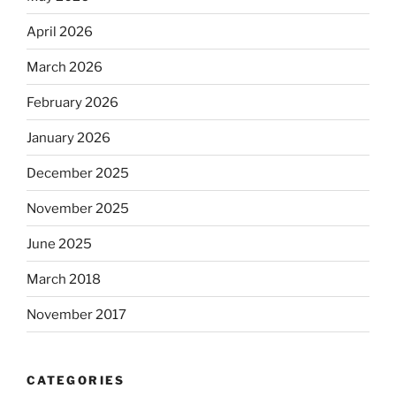
April 2026
March 2026
February 2026
January 2026
December 2025
November 2025
June 2025
March 2018
November 2017
CATEGORIES