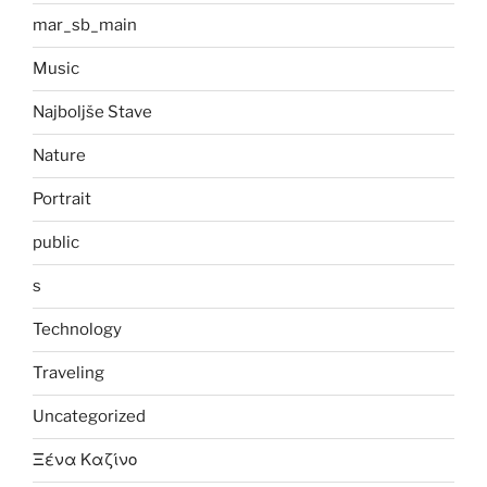
mar_sb_main
Music
Najboljše Stave
Nature
Portrait
public
s
Technology
Traveling
Uncategorized
Ξένα Καζίνο