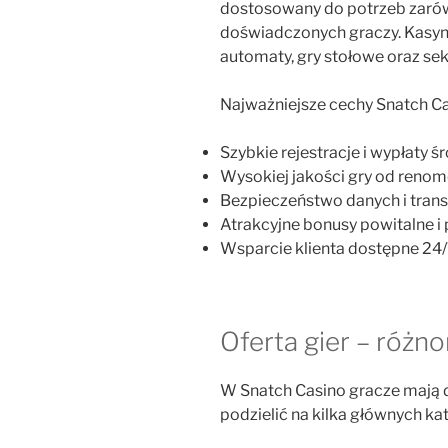
dostosowany do potrzeb zarów
doświadczonych graczy. Kasyno
automaty, gry stołowe oraz sek
Najważniejsze cechy Snatch Ca
Szybkie rejestracje i wypłaty 
Wysokiej jakości gry od ren
Bezpieczeństwo danych i trans
Atrakcyjne bonusy powitalne i 
Wsparcie klienta dostępne 24
Oferta gier – różno
W Snatch Casino gracze mają d
podzielić na kilka głównych kat