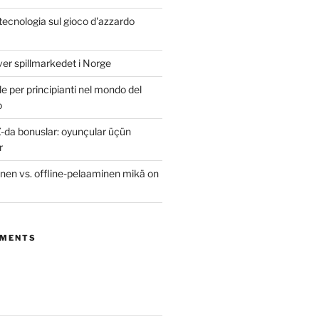
 tecnologia sul gioco d'azzardo
over spillmarkedet i Norge
e per principianti nel mondo del
o
da bonuslar: oyunçular üçün
r
nen vs. offline-pelaaminen mikä on
MMENTS