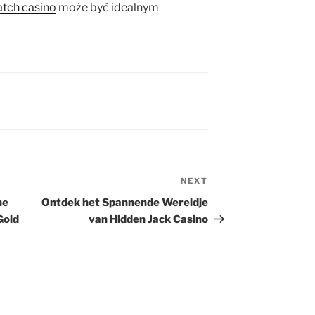
atch casino
może być idealnym
NEXT
Next
Post
ne
Ontdek het Spannende Wereldje
Gold
van Hidden Jack Casino