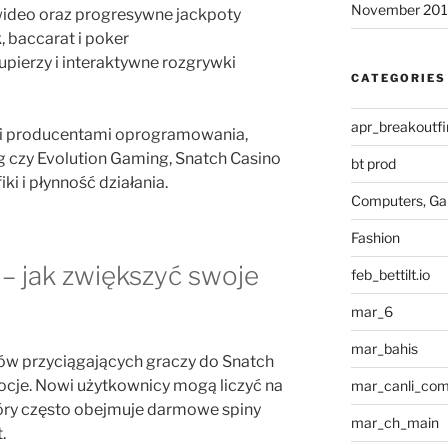
November 201
wideo oraz progresywne jackpoty
, baccarat i poker
pierzy i interaktywne rozgrywki
CATEGORIES
apr_breakoutfi
mi producentami oprogramowania,
g czy Evolution Gaming, Snatch Casino
bt prod
i i płynność działania.
Computers, G
Fashion
– jak zwiększyć swoje
feb_bettilt.io
mar_6
mar_bahis
w przyciągających graczy do Snatch
mocje. Nowi użytkownicy mogą liczyć na
mar_canli_co
tóry często obejmuje darmowe spiny
mar_ch_main
.