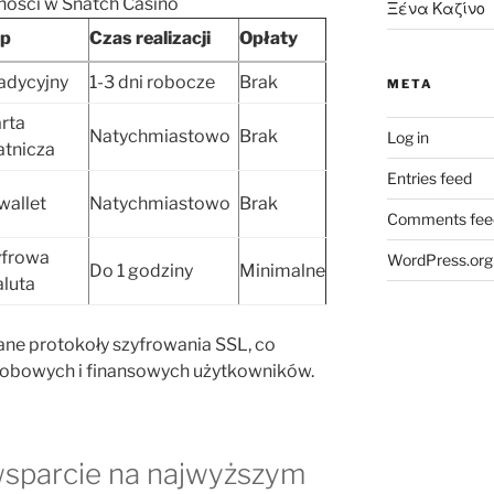
ności w Snatch Casino
Ξένα Καζίνο
yp
Czas realizacji
Opłaty
adycyjny
1-3 dni robocze
Brak
META
rta
Natychmiastowo
Brak
Log in
atnicza
Entries feed
wallet
Natychmiastowo
Brak
Comments fee
frowa
WordPress.org
Do 1 godziny
Minimalne
luta
ne protokoły szyfrowania SSL, co
obowych i finansowych użytkowników.
wsparcie na najwyższym