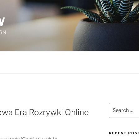
W
IGN
Search
owa Era Rozrywki Online
for:
RECENT POS