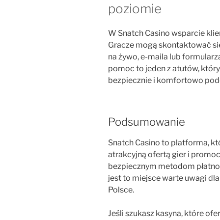
poziomie
W Snatch Casino wsparcie klien
Gracze mogą skontaktować się
na żywo, e-maila lub formular
pomoc to jeden z atutów, który
bezpiecznie i komfortowo podc
Podsumowanie
Snatch Casino to platforma, k
atrakcyjną ofertą gier i promo
bezpiecznym metodom płatności
jest to miejsce warte uwagi dl
Polsce.
Jeśli szukasz kasyna, które ofer