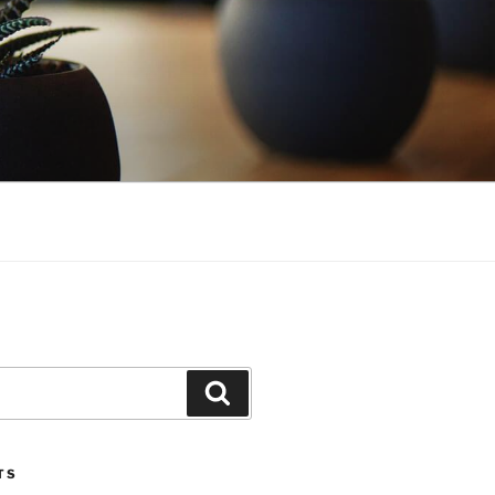
Search
TS