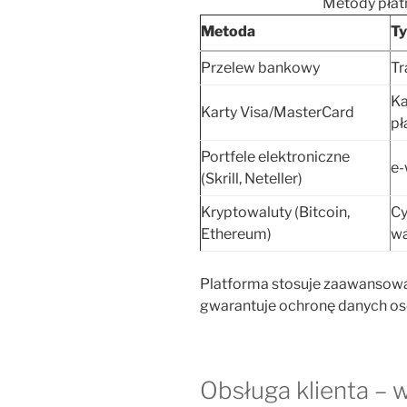
Metody płat
Metoda
T
Przelew bankowy
Tr
Ka
Karty Visa/MasterCard
pł
Portfele elektroniczne
e-
(Skrill, Neteller)
Kryptowaluty (Bitcoin,
Cy
Ethereum)
wa
Platforma stosuje zaawansowa
gwarantuje ochronę danych os
Obsługa klienta – 