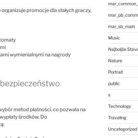
mar_common_
 organizuje promocje dla stałych graczy,
mar_pb_comm
mar_sb_main
Music
utomaty
ymi
Najboljše Stav
tami wymienialnymi na nagrody
Nature
Portrait
i bezpieczeństwo
public
s
Technology
 wybór metod płatności, co pozwala na
 wypłaty środków. Do
Traveling
ą:
Uncategorized