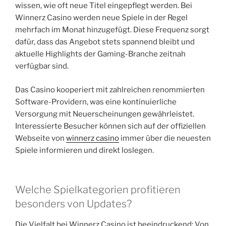
wissen, wie oft neue Titel eingepflegt werden. Bei
Winnerz Casino werden neue Spiele in der Regel
mehrfach im Monat hinzugefügt. Diese Frequenz sorgt
dafür, dass das Angebot stets spannend bleibt und
aktuelle Highlights der Gaming-Branche zeitnah
verfügbar sind.
Das Casino kooperiert mit zahlreichen renommierten
Software-Providern, was eine kontinuierliche
Versorgung mit Neuerscheinungen gewährleistet.
Interessierte Besucher können sich auf der offiziellen
Webseite von
winnerz casino
immer über die neuesten
Spiele informieren und direkt loslegen.
Welche Spielkategorien profitieren
besonders von Updates?
Die Vielfalt bei Winnerz Casino ist beeindruckend: Von