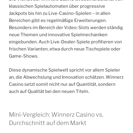
klassischen Spielautomaten über progressive
Jackpots bis hin zu Live-Casino-Spielen – in allen
Bereichen gibt es regelmäßige Erweiterungen.
Besonders im Bereich der Video-Slots werden ständig
neue Themen und innovative Spielmechaniken
eingebunden. Auch Live-Dealer-Spiele profitieren von
frischen Varianten, etwa durch neue Tischspiele oder
Game-Shows.
Diese dynamische Spielwelt spricht vor allem Spieler
an, die Abwechslung und Innovation schätzen. Winnerz
Casino setzt somit nicht nur auf Quantität, sondern
auch auf Qualität bei den neuen Titeln.
Mini-Vergleich: Winnerz Casino vs.
Durchschnitt auf dem Markt