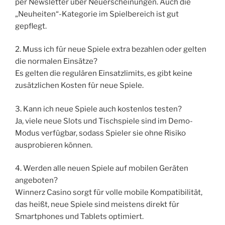
per Newsletter über Neuerscheinungen. Auch die
„Neuheiten“-Kategorie im Spielbereich ist gut
gepflegt.
2. Muss ich für neue Spiele extra bezahlen oder gelten
die normalen Einsätze?
Es gelten die regulären Einsatzlimits, es gibt keine
zusätzlichen Kosten für neue Spiele.
3. Kann ich neue Spiele auch kostenlos testen?
Ja, viele neue Slots und Tischspiele sind im Demo-
Modus verfügbar, sodass Spieler sie ohne Risiko
ausprobieren können.
4. Werden alle neuen Spiele auf mobilen Geräten
angeboten?
Winnerz Casino sorgt für volle mobile Kompatibilität,
das heißt, neue Spiele sind meistens direkt für
Smartphones und Tablets optimiert.