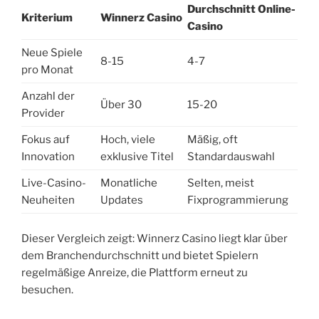
Durchschnitt Online-
Kriterium
Winnerz Casino
Casino
Neue Spiele
8-15
4-7
pro Monat
Anzahl der
Über 30
15-20
Provider
Fokus auf
Hoch, viele
Mäßig, oft
Innovation
exklusive Titel
Standardauswahl
Live-Casino-
Monatliche
Selten, meist
Neuheiten
Updates
Fixprogrammierung
Dieser Vergleich zeigt: Winnerz Casino liegt klar über
dem Branchendurchschnitt und bietet Spielern
regelmäßige Anreize, die Plattform erneut zu
besuchen.