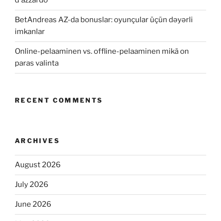
d'azzardo
BetAndreas AZ-da bonuslar: oyunçular üçün dəyərli
imkanlar
Online-pelaaminen vs. offline-pelaaminen mikä on
paras valinta
RECENT COMMENTS
ARCHIVES
August 2026
July 2026
June 2026