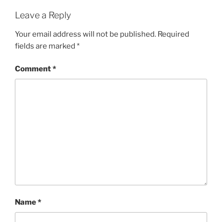
Leave a Reply
Your email address will not be published.
Required
fields are marked
*
Comment
*
Name
*