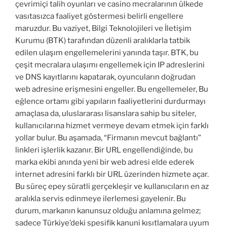
çevrimiçi talih oyunları ve casino mecralarının ülkede
vasıtasızca faaliyet göstermesi belirli engellere
maruzdur. Bu vaziyet, Bilgi Teknolojileri ve İletişim
Kurumu (BTK) tarafından düzenli aralıklarla tatbik
edilen ulaşım engellemelerini yanında taşır. BTK, bu
çeşit mecralara ulaşımı engellemek için IP adreslerini
ve DNS kayıtlarını kapatarak, oyuncuların doğrudan
web adresine erişmesini engeller. Bu engellemeler, Bu
eğlence ortamı gibi yapıların faaliyetlerini durdurmayı
amaçlasa da, uluslararası lisanslara sahip bu siteler,
kullanıcılarına hizmet vermeye devam etmek için farklı
yollar bulur. Bu aşamada, “Firmanın mevcut bağlantı”
linkleri işlerlik kazanır. Bir URL engellendiğinde, bu
marka ekibi anında yeni bir web adresi elde ederek
internet adresini farklı bir URL üzerinden hizmete açar.
Bu süreç epey süratli gerçekleşir ve kullanıcıların en az
aralıkla servis edinmeye ilerlemesi gayelenir. Bu
durum, markanın kanunsuz olduğu anlamına gelmez;
sadece Türkiye’deki spesifik kanuni kısıtlamalara uyum