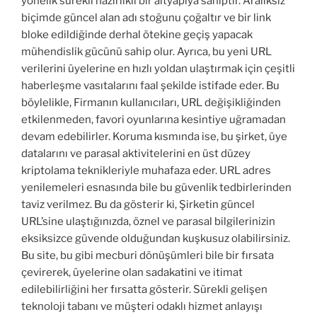
yönelik sürekli hazırlıklı bir altyapıya sahiptir. Aralıksız
biçimde güncel alan adı stoğunu çoğaltır ve bir link
bloke edildiğinde derhal ötekine geçiş yapacak
mühendislik gücünü sahip olur. Ayrıca, bu yeni URL
verilerini üyelerine en hızlı yoldan ulaştırmak için çeşitli
haberleşme vasıtalarını faal şekilde istifade eder. Bu
böylelikle, Firmanın kullanıcıları, URL değişikliğinden
etkilenmeden, favori oyunlarına kesintiye uğramadan
devam edebilirler. Koruma kısmında ise, bu şirket, üye
datalarını ve parasal aktivitelerini en üst düzey
kriptolama teknikleriyle muhafaza eder. URL adres
yenilemeleri esnasında bile bu güvenlik tedbirlerinden
taviz verilmez. Bu da gösterir ki, Şirketin güncel
URL’sine ulaştığınızda, öznel ve parasal bilgilerinizin
eksiksizce güvende olduğundan kuşkusuz olabilirsiniz.
Bu site, bu gibi mecburi dönüşümleri bile bir fırsata
çevirerek, üyelerine olan sadakatini ve itimat
edilebilirliğini her fırsatta gösterir. Sürekli gelişen
teknoloji tabanı ve müşteri odaklı hizmet anlayışı