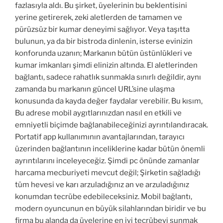
fazlasıyla aldı. Bu şirket, üyelerinin bu beklentisini
yerine getirerek, zeki aletlerden de tamamen ve
pürüzsüz bir kumar deneyimi sağlıyor. Veya taşıtta
bulunun, ya da bir bistroda dinlenin, isterse evinizin
konforunda uzanın; Markanın bütün üstünlükleri ve
kumar imkanları şimdi elinizin altında. El aletlerinden
bağlantı, sadece rahatlık sunmakla sınırlı değildir, aynı
zamanda bu markanın güncel URL’sine ulaşma
konusunda da kayda değer faydalar verebilir. Bu kısım,
Bu adrese mobil aygıtlarınızdan nasıl en etkili ve
emniyetli biçimde bağlanabileceğinizi ayrıntılandıracak.
Portatif app kullanımının avantajlarından, tarayıcı
üzerinden bağlantının inceliklerine kadar bütün önemli
ayrıntılarını inceleyeceğiz. Şimdi pc önünde zamanlar
harcama mecburiyeti mevcut değil; Şirketin sağladığı
tüm hevesi ve karı arzuladığınız an ve arzuladığınız
konumdan tecrübe edebileceksiniz. Mobil bağlantı,
modern oyuncunun en büyük silahlarından biridir ve bu
firma bu alanda da üyelerine en iyi tecrübeyi sunmak