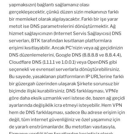
yapmaksızın) bağlantı sağlamanız olası
gerçekleşecektir, çünkü düzen sizin mekanınızı farklı
bir memleket olarak algılayacaktır. Farklı bir işe yarar
metot ise DNS parametrelerini dönüştürmektir. Ağ
hizmet sağlayıcınızın (Internet Servis Sağlayıcısı) DNS
serverları, BTK tarafından kısıtlanan platformlara
erişimi kısıtlayabilir. Ancak PC’nizin veya ağ geçidinizin
DNS düzenlemelerini, Google DNS (8.8.8.8 ve 8.8.4.4),
Cloudflare DNS (1.1.1.1 ve 1.0.0.1) veya OpenDNS gibi
seçenekli ve evrensel serverlarla dönüştürebilirsiniz.
Bu sayede, yasaklanan platformların IP URL’lerine farklı
bir güzergah üzerinden ulaşarak Şirkete sorunsuz bir
biçimde ilişki kurabilirsiniz. DNS farklılaşması, VPN’e
göre daha eksik uzmanlık veri istese de, bazen ağ geçidi
ayarlarında değişiklik icra etmeyi isteyebilir. Hem VPN
hem de DNS farklılaşması, sadece Bu adrese erişim için
değil, tüm internet güvenliğiniz ve özel yaşamınız için
de yararlı enstrümanlardır. Bu metotları vasıtasıyla,