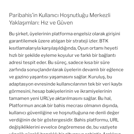
Paribahis’in Kullanıcı Hoşnutluğu Merkezli
Yaklaşımları: Hız ve Güven
Bu şirket, üyelerinin platforma engelsiz olarak girişini
garantilemek üzere atılgan bir strateji izler. BTK
kısıtlamalarıyla karşılaşıldığında, Oyun ortamı heyeti
hızlı bir şekilde eyleme koyulur ve farklı bir bağlantı
adresi tespit eder. Bu süreç, sadece kısa bir süre
zarfında sonuçlandırılarak üyelerin devamlı bir eğlence
ve gazino yaşantısı yaşamasını sağlar. Kuruluş, bu
adaptasyon evresinde kullanıcılarının tek bir veri kaybı
görmesini, hesap bakiyelerinin ve ikramiyelerinin
tamamen yeni URL’ye aktarılmasını sağlar. Bu hal,
Platformun ancak bir bahis mecrası olmanın dışında,
kullanıcı güvenliğine ve hoşnutluğuna ne denli değer
verdiğinin de bir göstergesidir. Bahis platformu, URL
değişikliklerini evvelce öngöremese de, bu vaziyete