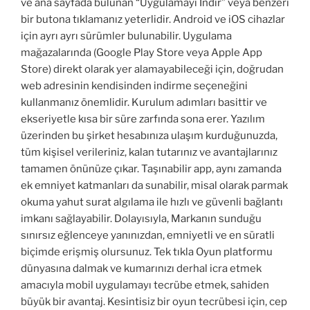
ve ana sayfada bulunan “Uygulamayı İndir” veya benzeri
bir butona tıklamanız yeterlidir. Android ve iOS cihazlar
için ayrı ayrı sürümler bulunabilir. Uygulama
mağazalarında (Google Play Store veya Apple App
Store) direkt olarak yer alamayabileceği için, doğrudan
web adresinin kendisinden indirme seçeneğini
kullanmanız önemlidir. Kurulum adımları basittir ve
ekseriyetle kısa bir süre zarfında sona erer. Yazılım
üzerinden bu şirket hesabınıza ulaşım kurduğunuzda,
tüm kişisel verileriniz, kalan tutarınız ve avantajlarınız
tamamen önünüze çıkar. Taşınabilir app, aynı zamanda
ek emniyet katmanları da sunabilir, misal olarak parmak
okuma yahut surat algılama ile hızlı ve güvenli bağlantı
imkanı sağlayabilir. Dolayısıyla, Markanın sunduğu
sınırsız eğlenceye yanınızdan, emniyetli ve en süratli
biçimde erişmiş olursunuz. Tek tıkla Oyun platformu
dünyasına dalmak ve kumarınızı derhal icra etmek
amacıyla mobil uygulamayı tecrübe etmek, sahiden
büyük bir avantaj. Kesintisiz bir oyun tecrübesi için, cep