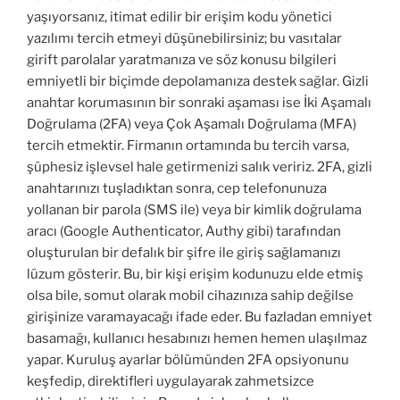
yaşıyorsanız, itimat edilir bir erişim kodu yönetici
yazılımı tercih etmeyi düşünebilirsiniz; bu vasıtalar
girift parolalar yaratmanıza ve söz konusu bilgileri
emniyetli bir biçimde depolamanıza destek sağlar. Gizli
anahtar korumasının bir sonraki aşaması ise İki Aşamalı
Doğrulama (2FA) veya Çok Aşamalı Doğrulama (MFA)
tercih etmektir. Firmanın ortamında bu tercih varsa,
şüphesiz işlevsel hale getirmenizi salık veririz. 2FA, gizli
anahtarınızı tuşladıktan sonra, cep telefonunuza
yollanan bir parola (SMS ile) veya bir kimlik doğrulama
aracı (Google Authenticator, Authy gibi) tarafından
oluşturulan bir defalık bir şifre ile giriş sağlamanızı
lüzum gösterir. Bu, bir kişi erişim kodunuzu elde etmiş
olsa bile, somut olarak mobil cihazınıza sahip değilse
girişinize varamayacağı ifade eder. Bu fazladan emniyet
basamağı, kullanıcı hesabınızı hemen hemen ulaşılmaz
yapar. Kuruluş ayarlar bölümünden 2FA opsiyonunu
keşfedip, direktifleri uygulayarak zahmetsizce