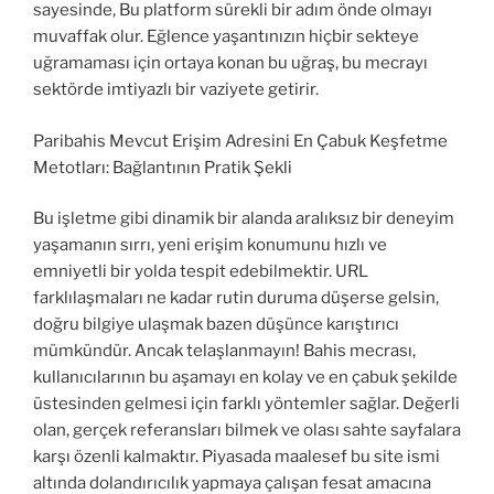
sayesinde, Bu platform sürekli bir adım önde olmayı
muvaffak olur. Eğlence yaşantınızın hiçbir sekteye
uğramaması için ortaya konan bu uğraş, bu mecrayı
sektörde imtiyazlı bir vaziyete getirir.
Paribahis Mevcut Erişim Adresini En Çabuk Keşfetme
Metotları: Bağlantının Pratik Şekli
Bu işletme gibi dinamik bir alanda aralıksız bir deneyim
yaşamanın sırrı, yeni erişim konumunu hızlı ve
emniyetli bir yolda tespit edebilmektir. URL
farklılaşmaları ne kadar rutin duruma düşerse gelsin,
doğru bilgiye ulaşmak bazen düşünce karıştırıcı
mümkündür. Ancak telaşlanmayın! Bahis mecrası,
kullanıcılarının bu aşamayı en kolay ve en çabuk şekilde
üstesinden gelmesi için farklı yöntemler sağlar. Değerli
olan, gerçek referansları bilmek ve olası sahte sayfalara
karşı özenli kalmaktır. Piyasada maalesef bu site ismi
altında dolandırıcılık yapmaya çalışan fesat amacına