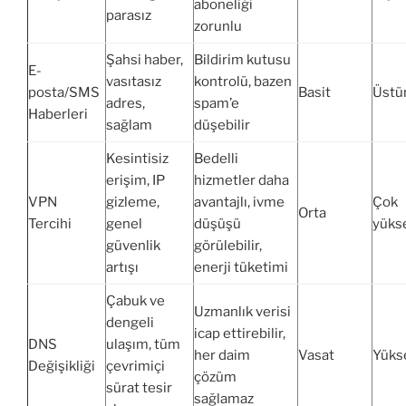
aboneliği
parasız
zorunlu
Şahsi haber,
Bildirim kutusu
E-
vasıtasız
kontrolü, bazen
posta/SMS
Basit
Üstü
adres,
spam’e
Haberleri
sağlam
düşebilir
Kesintisiz
Bedelli
erişim, IP
hizmetler daha
VPN
gizleme,
avantajlı, ivme
Çok
Orta
Tercihi
genel
düşüşü
yüks
güvenlik
görülebilir,
artışı
enerji tüketimi
Çabuk ve
Uzmanlık verisi
dengeli
icap ettirebilir,
DNS
ulaşım, tüm
her daim
Vasat
Yüks
Değişikliği
çevrimiçi
çözüm
sürat tesir
sağlamaz