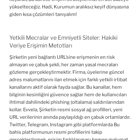
yükselteceğiz. Hadi, Kurumun aralıksız keyif dünyasına
giden kısa çözümleri tanıyalım!
Yetkili Mecralar ve Emniyetli Siteler: Hakiki
Veriye Erişimin Metotları
Şirketin yeni bağlantı URL’sine erişmenin en risk
almayan ve çabuk şekli, her zaman yasal mecraları
gözleme gerçekleştirmektir. Firma, üyelerine güncel
adres malumatlarını ilan etmek için farklı yetkili irtibat
kanallarını aktif olarak fayda sağlar. Bu kanallar, hem
bilginin kesinliğini güvence sağlar hem de kullanıcıları
ihtimal dahilindeki phishing (oltalama) saldırılarından
kollar. Evvela, Şirketin resmi sosyal ağ profilleri, yeni
URL verilerinin anında paylaşıldığı en çabuk ortamlardır.
Twitter, Telegram, Instagram gibi platformlarda Bu
bahis platformunun resmi profillerini takip
gerçekleştirmek, erişim farklılaşması hemen malumat