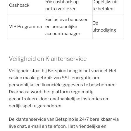
5% cashback op
Dagelijks uit
Cashback
netto verliezen
te betalen
Exclusieve bonussen
Op
VIP Programma
en persoonlijke
uitnodiging
accountmanager
Veiligheid en Klantenservice
Veiligheid staat bij Betspino hoog in het vaandel. Het
casino maakt gebruik van SSL-encryptie om
persoonlijke en financiële gegevens te beschermen.
Daarnaast wordt het platform regelmatig
gecontroleerd door onafhankelijke instanties om
eerlijk spel te garanderen.
De klantenservice van Betspino is 24/7 bereikbaar via
live chat, e-mail en telefoon. Het vriendelijke en