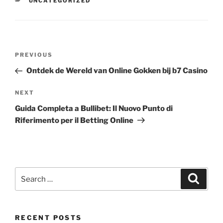
CATEGORIES
UNCATEGORIZED
Post
Previous
PREVIOUS
navigation
Post
Ontdek de Wereld van Online Gokken bij b7 Casino
Next
NEXT
Post
Guida Completa a Bullibet: Il Nuovo Punto di
Riferimento per il Betting Online
Search
Search
for:
RECENT POSTS