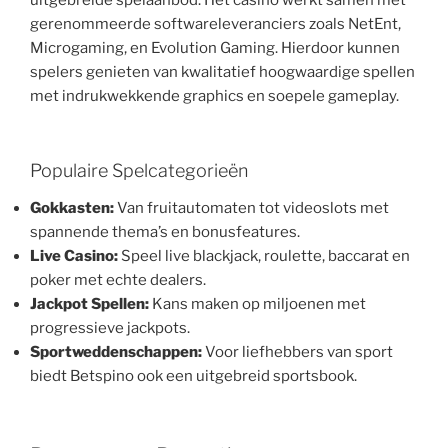
uitgebreide spelaanbod. Het casino werkt samen met
gerenommeerde softwareleveranciers zoals NetEnt,
Microgaming, en Evolution Gaming. Hierdoor kunnen
spelers genieten van kwalitatief hoogwaardige spellen
met indrukwekkende graphics en soepele gameplay.
Populaire Spelcategorieën
Gokkasten:
Van fruitautomaten tot videoslots met
spannende thema’s en bonusfeatures.
Live Casino:
Speel live blackjack, roulette, baccarat en
poker met echte dealers.
Jackpot Spellen:
Kans maken op miljoenen met
progressieve jackpots.
Sportweddenschappen:
Voor liefhebbers van sport
biedt Betspino ook een uitgebreid sportsbook.