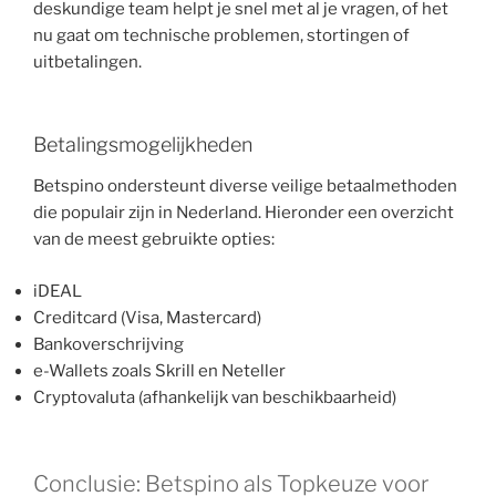
deskundige team helpt je snel met al je vragen, of het
nu gaat om technische problemen, stortingen of
uitbetalingen.
Betalingsmogelijkheden
Betspino ondersteunt diverse veilige betaalmethoden
die populair zijn in Nederland. Hieronder een overzicht
van de meest gebruikte opties:
iDEAL
Creditcard (Visa, Mastercard)
Bankoverschrijving
e-Wallets zoals Skrill en Neteller
Cryptovaluta (afhankelijk van beschikbaarheid)
Conclusie: Betspino als Topkeuze voor