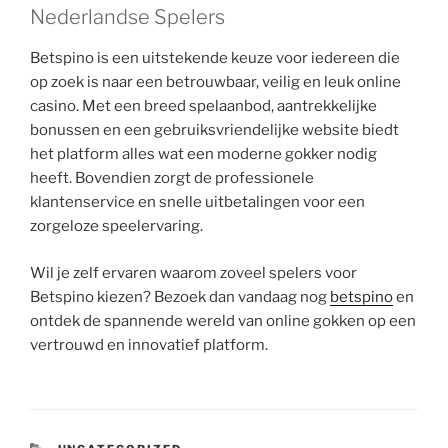
Nederlandse Spelers
Betspino is een uitstekende keuze voor iedereen die
op zoek is naar een betrouwbaar, veilig en leuk online
casino. Met een breed spelaanbod, aantrekkelijke
bonussen en een gebruiksvriendelijke website biedt
het platform alles wat een moderne gokker nodig
heeft. Bovendien zorgt de professionele
klantenservice en snelle uitbetalingen voor een
zorgeloze speelervaring.
Wil je zelf ervaren waarom zoveel spelers voor
Betspino kiezen? Bezoek dan vandaag nog
betspino
en
ontdek de spannende wereld van online gokken op een
vertrouwd en innovatief platform.