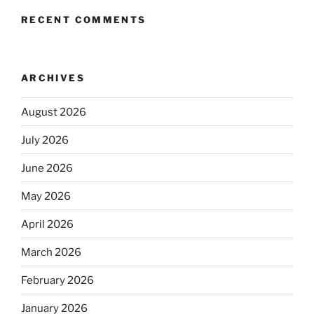
RECENT COMMENTS
ARCHIVES
August 2026
July 2026
June 2026
May 2026
April 2026
March 2026
February 2026
January 2026