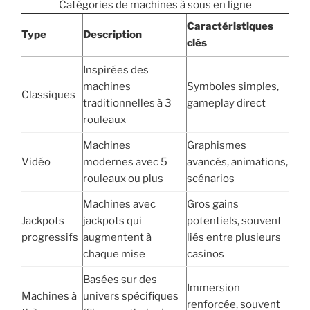
Catégories de machines à sous en ligne
Caractéristiques
Type
Description
clés
Inspirées des
machines
Symboles simples,
Classiques
traditionnelles à 3
gameplay direct
rouleaux
Machines
Graphismes
Vidéo
modernes avec 5
avancés, animations,
rouleaux ou plus
scénarios
Machines avec
Gros gains
Jackpots
jackpots qui
potentiels, souvent
progressifs
augmentent à
liés entre plusieurs
chaque mise
casinos
Basées sur des
Immersion
Machines à
univers spécifiques
renforcée, souvent