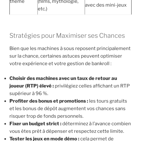
thème
(films, mythologie,
avec des mini-jeux
etc.)
Stratégies pour Maximiser ses Chances
Bien que les machines à sous reposent principalement
sur la chance, certaines astuces peuvent optimiser
votre expérience et votre gestion de bankroll :
Choisir des machines avec un taux de retour au
joueur (RTP) élevé :
privilégiez celles affichant un RTP
supérieur à 96 %.
Profiter des bonus et promotions :
les tours gratuits
et les bonus de dépôt augmentent vos chances sans
risquer trop de fonds personnels.
Fixer un budget strict :
déterminez à l’avance combien
vous êtes prêt à dépenser et respectez cette limite.
Tester les jeux en mode démo :
cela permet de