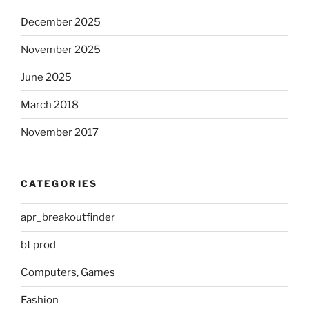
December 2025
November 2025
June 2025
March 2018
November 2017
CATEGORIES
apr_breakoutfinder
bt prod
Computers, Games
Fashion