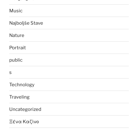
Music
Najboljše Stave
Nature
Portrait
public
s
Technology
Traveling
Uncategorized
Ξένα Καζίνο