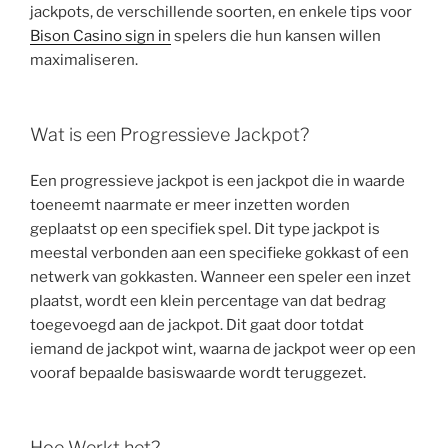
jackpots, de verschillende soorten, en enkele tips voor
Bison Casino sign in
spelers die hun kansen willen
maximaliseren.
Wat is een Progressieve Jackpot?
Een progressieve jackpot is een jackpot die in waarde
toeneemt naarmate er meer inzetten worden
geplaatst op een specifiek spel. Dit type jackpot is
meestal verbonden aan een specifieke gokkast of een
netwerk van gokkasten. Wanneer een speler een inzet
plaatst, wordt een klein percentage van dat bedrag
toegevoegd aan de jackpot. Dit gaat door totdat
iemand de jackpot wint, waarna de jackpot weer op een
vooraf bepaalde basiswaarde wordt teruggezet.
Hoe Werkt het?