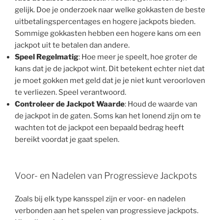
gelijk. Doe je onderzoek naar welke gokkasten de beste
uitbetalingspercentages en hogere jackpots bieden.
Sommige gokkasten hebben een hogere kans om een
jackpot uit te betalen dan andere.
Speel Regelmatig
: Hoe meer je speelt, hoe groter de
kans dat je de jackpot wint. Dit betekent echter niet dat
je moet gokken met geld dat je je niet kunt veroorloven
te verliezen. Speel verantwoord.
Controleer de Jackpot Waarde
: Houd de waarde van
de jackpot in de gaten. Soms kan het lonend zijn om te
wachten tot de jackpot een bepaald bedrag heeft
bereikt voordat je gaat spelen.
Voor- en Nadelen van Progressieve Jackpots
Zoals bij elk type kansspel zijn er voor- en nadelen
verbonden aan het spelen van progressieve jackpots.