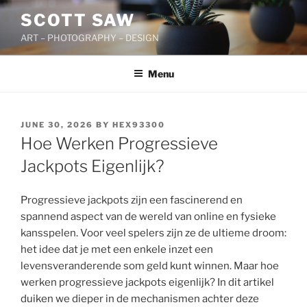
Skip
SCOTT SAW
to
ART – PHOTOGRAPHY – DESIGN
content
Menu
POSTED
JUNE 30, 2026
BY
HEX93300
ON
Hoe Werken Progressieve
Jackpots Eigenlijk?
Progressieve jackpots zijn een fascinerend en
spannend aspect van de wereld van online en fysieke
kansspelen. Voor veel spelers zijn ze de ultieme droom:
het idee dat je met een enkele inzet een
levensveranderende som geld kunt winnen. Maar hoe
werken progressieve jackpots eigenlijk? In dit artikel
duiken we dieper in de mechanismen achter deze