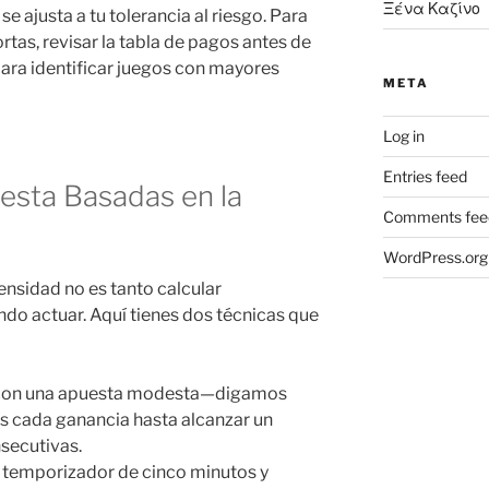
Ξένα Καζίνο
e ajusta a tu tolerancia al riesgo. Para
rtas, revisar la tabla de pagos antes de
para identificar juegos con mayores
META
Log in
Entries feed
esta Basadas en la
Comments fee
WordPress.org
tensidad no es tanto calcular
ndo actuar. Aquí tienes dos técnicas que
 con una apuesta modesta—digamos
 cada ganancia hasta alcanzar un
secutivas.
n temporizador de cinco minutos y