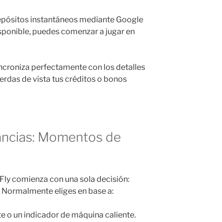
epósitos instantáneos mediante Google
sponible, puedes comenzar a jugar en
incroniza perfectamente con los detalles
erdas de vista tus créditos o bonos
ancias: Momentos de
hFly comienza con una sola decisión:
? Normalmente eliges en base a:
e o un indicador de máquina caliente.