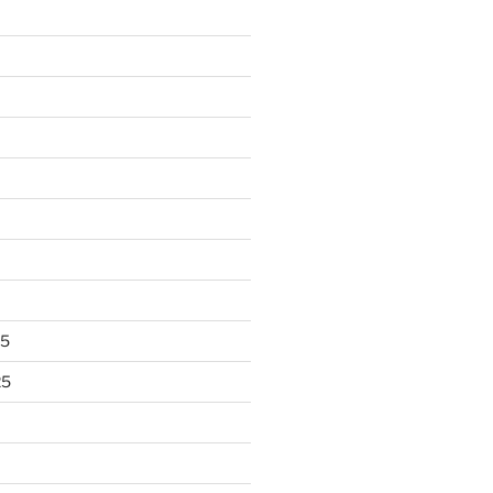
25
25