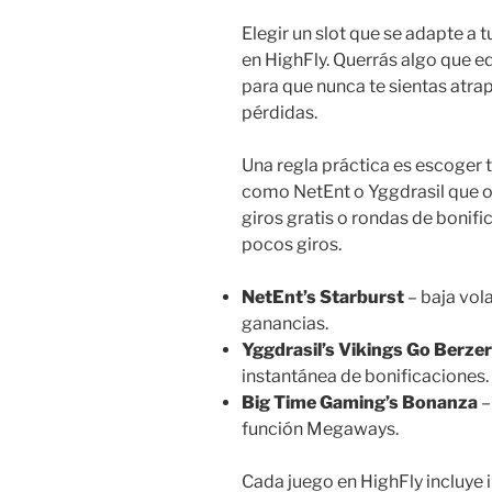
Elegir un slot que se adapte a t
en HighFly. Querrás algo que e
para que nunca te sientas atr
pérdidas.
Una regla práctica es escoger 
como NetEnt o Yggdrasil que o
giros gratis o rondas de bonifi
pocos giros.
NetEnt’s Starburst
– baja vola
ganancias.
Yggdrasil’s Vikings Go Berze
instantánea de bonificaciones.
Big Time Gaming’s Bonanza
–
función Megaways.
Cada juego en HighFly incluye