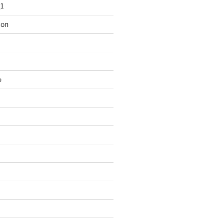
1
on
e