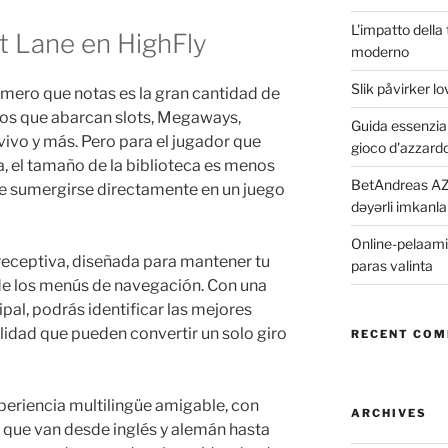
L'impatto della
st Lane en HighFly
moderno
Slik påvirker l
primero que notas es la gran cantidad de
los que abarcan slots, Megaways,
Guida essenzial
vivo y más. Pero para el jugador que
gioco d'azzard
a, el tamaño de la biblioteca es menos
BetAndreas AZ-
e sumergirse directamente en un juego
dəyərli imkanla
Online-pelaami
y receptiva, diseñada para mantener tu
paras valinta
 de los menús de navegación. Con una
ipal, podrás identificar las mejores
ilidad que pueden convertir un solo giro
RECENT CO
eriencia multilingüe amigable, con
ARCHIVES
 que van desde inglés y alemán hasta