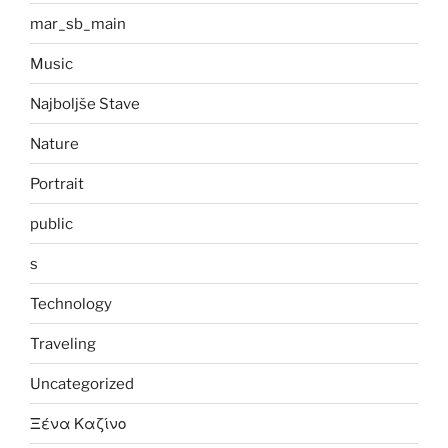
mar_sb_main
Music
Najboljše Stave
Nature
Portrait
public
s
Technology
Traveling
Uncategorized
Ξένα Καζίνο