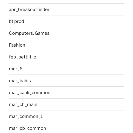
apr_breakoutfinder
bt prod
Computers, Games
Fashion
feb_bettilt.io
mar_6
mar_bahis
mar_canli_common
mar_ch_main
mar_common_1
mar_pb_common