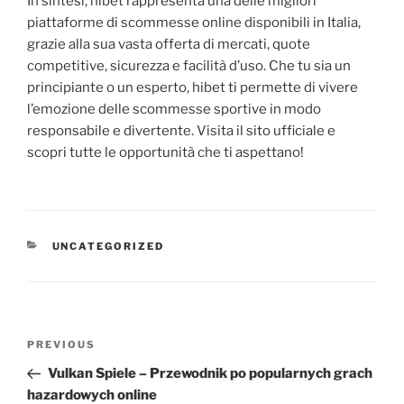
In sintesi, hibet rappresenta una delle migliori
piattaforme di scommesse online disponibili in Italia,
grazie alla sua vasta offerta di mercati, quote
competitive, sicurezza e facilità d’uso. Che tu sia un
principiante o un esperto, hibet ti permette di vivere
l’emozione delle scommesse sportive in modo
responsabile e divertente. Visita il sito ufficiale e
scopri tutte le opportunità che ti aspettano!
CATEGORIES
UNCATEGORIZED
Post
Previous
PREVIOUS
navigation
Post
Vulkan Spiele – Przewodnik po popularnych grach
hazardowych online