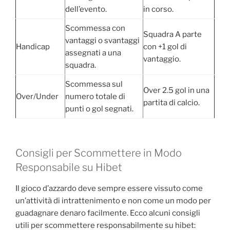
dell’evento.
in corso.
Scommessa con
Squadra A parte
vantaggi o svantaggi
Handicap
con +1 gol di
assegnati a una
vantaggio.
squadra.
Scommessa sul
Over 2.5 gol in una
Over/Under
numero totale di
partita di calcio.
punti o gol segnati.
Consigli per Scommettere in Modo
Responsabile su Hibet
Il gioco d’azzardo deve sempre essere vissuto come
un’attività di intrattenimento e non come un modo per
guadagnare denaro facilmente. Ecco alcuni consigli
utili per scommettere responsabilmente su hibet: