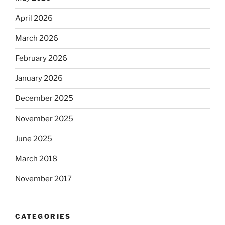
April 2026
March 2026
February 2026
January 2026
December 2025
November 2025
June 2025
March 2018
November 2017
CATEGORIES