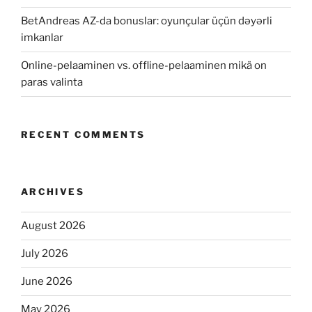
BetAndreas AZ-da bonuslar: oyunçular üçün dəyərli
imkanlar
Online-pelaaminen vs. offline-pelaaminen mikä on
paras valinta
RECENT COMMENTS
ARCHIVES
August 2026
July 2026
June 2026
May 2026