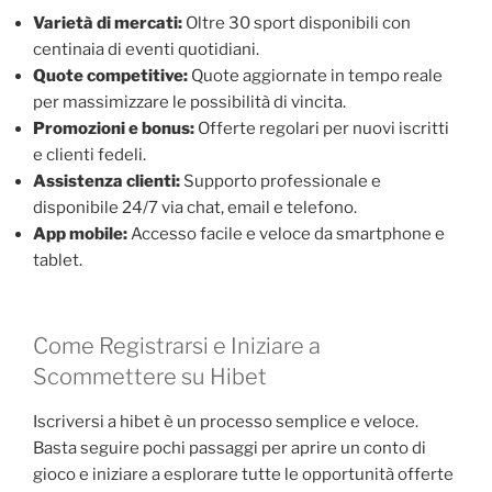
Varietà di mercati:
Oltre 30 sport disponibili con
centinaia di eventi quotidiani.
Quote competitive:
Quote aggiornate in tempo reale
per massimizzare le possibilità di vincita.
Promozioni e bonus:
Offerte regolari per nuovi iscritti
e clienti fedeli.
Assistenza clienti:
Supporto professionale e
disponibile 24/7 via chat, email e telefono.
App mobile:
Accesso facile e veloce da smartphone e
tablet.
Come Registrarsi e Iniziare a
Scommettere su Hibet
Iscriversi a hibet è un processo semplice e veloce.
Basta seguire pochi passaggi per aprire un conto di
gioco e iniziare a esplorare tutte le opportunità offerte