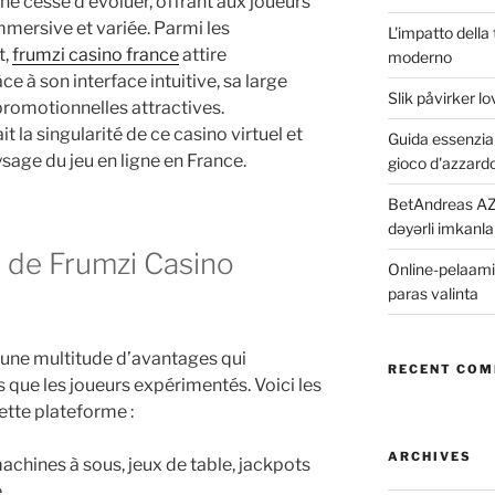
ne cesse d’évoluer, offrant aux joueurs
mmersive et variée. Parmi les
L'impatto della
t,
frumzi casino france
attire
moderno
ce à son interface intuitive, sa large
Slik påvirker l
 promotionnelles attractives.
 la singularité de ce casino virtuel et
Guida essenzial
ysage du jeu en ligne en France.
gioco d'azzard
BetAndreas AZ-
dəyərli imkanla
 de Frumzi Casino
Online-pelaami
paras valinta
une multitude d’avantages qui
RECENT CO
s que les joueurs expérimentés. Voici les
ette plateforme :
ARCHIVES
chines à sous, jeux de table, jackpots
.