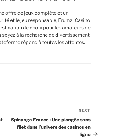
e offre de jeux complète et un
rité et le jeu responsable, Frumzi Casino
tination de choix pour les amateurs de
s soyez à la recherche de divertissement
lateforme répond à toutes les attentes.
NEXT
Next
Post
nt
Spinanga France : Une plongée sans
filet dans l’univers des casinos en
ligne