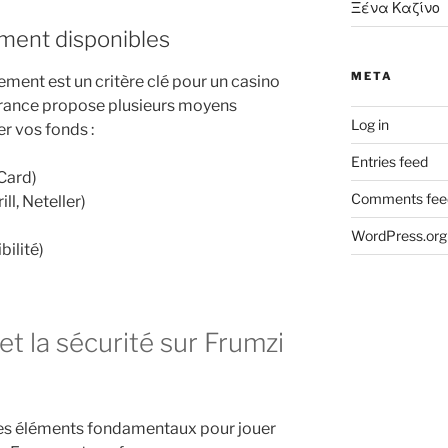
Ξένα Καζίνο
ment disponibles
META
ement est un critère clé pour un casino
 France propose plusieurs moyens
Log in
er vos fonds :
Entries feed
Card)
Comments fee
ll, Neteller)
WordPress.org
ilité)
t la sécurité sur Frumzi
t des éléments fondamentaux pour jouer