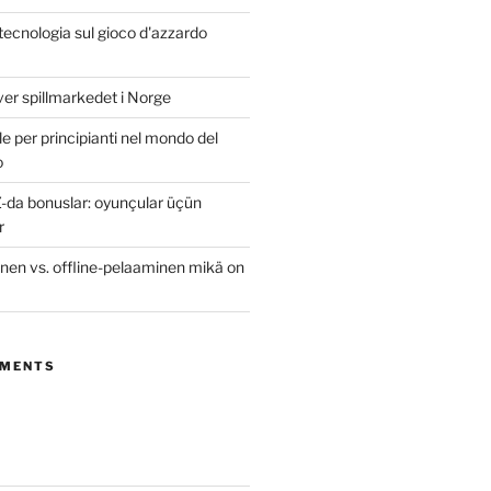
 tecnologia sul gioco d'azzardo
over spillmarkedet i Norge
e per principianti nel mondo del
o
da bonuslar: oyunçular üçün
r
nen vs. offline-pelaaminen mikä on
MMENTS