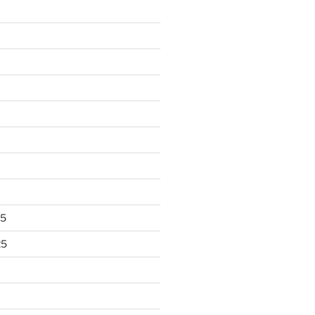
25
25