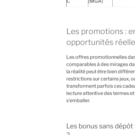
C
(MGA)
Les promotions : e
opportunités réell
Les offres promotionnelles dan
comparables à des mirages dans 
la réalité peut être bien différe
restrictions sur certains jeux, o
transforment parfois ces cadea
lecture attentive des termes e
s’emballer.
Les bonus sans dépôt :
?