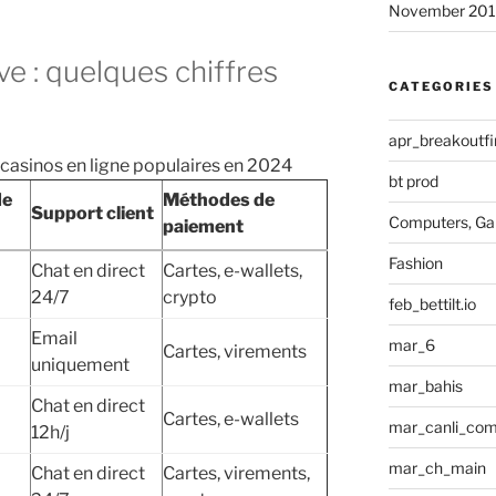
November 201
e : quelques chiffres
CATEGORIES
apr_breakoutfi
casinos en ligne populaires en 2024
bt prod
de
Méthodes de
Support client
Computers, G
paiement
Fashion
Chat en direct
Cartes, e-wallets,
24/7
crypto
feb_bettilt.io
Email
mar_6
Cartes, virements
uniquement
mar_bahis
Chat en direct
Cartes, e-wallets
mar_canli_co
12h/j
mar_ch_main
Chat en direct
Cartes, virements,