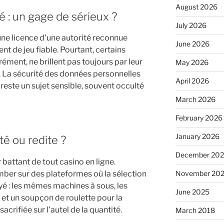
August 2026
té : un gage de sérieux ?
July 2026
une licence d’une autorité reconnue
June 2026
nt de jeu fiable. Pourtant, certains
ément, ne brillent pas toujours par leur
May 2026
é. La sécurité des données personnelles
April 2026
 reste un sujet sensible, souvent occulté
March 2026
February 2026
January 2026
té ou redite ?
December 20
battant de tout casino en ligne.
tomber sur des plateformes où la sélection
November 20
yé : les mêmes machines à sous, les
June 2025
et un soupçon de roulette pour la
acrifiée sur l’autel de la quantité.
March 2018