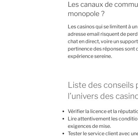
Les canaux de communi
monopole ?
Les casinos qui se limitent à u
adresse email risquent de perd
chat en direct, voire un support
pertinence des réponses sont d
expérience sereine.
Liste des conseils
l’univers des casin
Vérifier la licence et la réputat
Lire attentivement les conditi
exigences de mise.
Tester le service client avec u