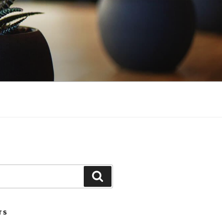
Search
TS