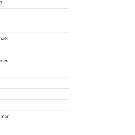
7
nder
ames
mmon