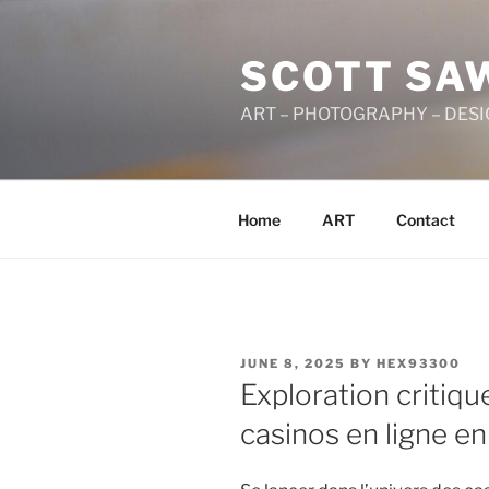
Skip
to
SCOTT SA
content
ART – PHOTOGRAPHY – DES
Home
ART
Contact
POSTED
JUNE 8, 2025
BY
HEX93300
ON
Exploration critiq
casinos en ligne e