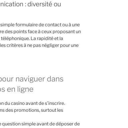
cation : diversité ou
n simple formulaire de contact ou à une
re des points face à ceux proposant un
 téléphonique. La rapidité et la
es critères à ne pas négliger pour une
 pour naviguer dans
os en ligne
ion du casino avant de s’inscrire.
ons des promotions, surtout les
ne question simple avant de déposer de