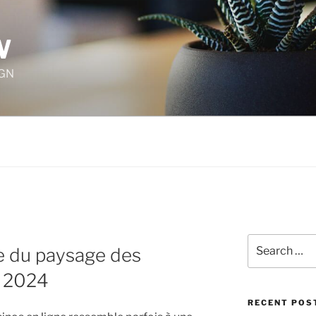
W
IGN
Search
ue du paysage des
for:
n 2024
RECENT POS