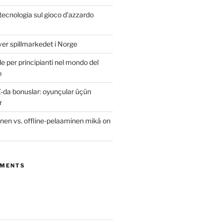
 tecnologia sul gioco d'azzardo
over spillmarkedet i Norge
e per principianti nel mondo del
o
da bonuslar: oyunçular üçün
r
nen vs. offline-pelaaminen mikä on
MMENTS