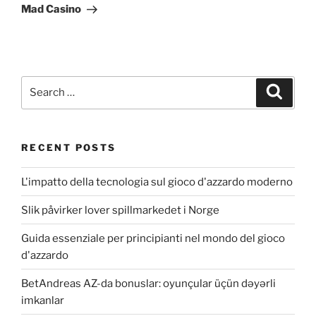
Mad Casino
Search
Search
for:
RECENT POSTS
L'impatto della tecnologia sul gioco d'azzardo moderno
Slik påvirker lover spillmarkedet i Norge
Guida essenziale per principianti nel mondo del gioco
d'azzardo
BetAndreas AZ-da bonuslar: oyunçular üçün dəyərli
imkanlar