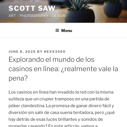
Skip
SCOTT SAW
to
ART – PHOTOGRAPHY – DESIGN
content
Menu
POSTED
JUNE 8, 2025
BY
HEX93300
ON
Explorando el mundo de los
casinos en línea: ¿realmente vale la
pena?
Los casinos en línea han invadido la red con la misma
sutileza que un crupier tramposo en una partida de
póker clandestina. La promesa de ganar dinero fácil y
diversión sin salir de casa suena tentadora, pero ¿qué
hay detrás de esas luces brillantes y sonidos de
monedas cayendo? En este artículo, vamos a