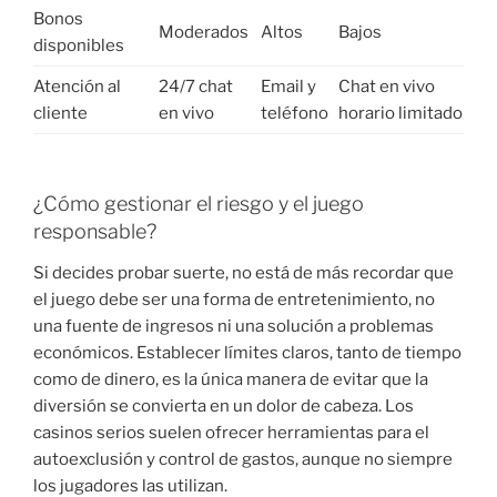
Bonos
Moderados
Altos
Bajos
disponibles
Atención al
24/7 chat
Email y
Chat en vivo
cliente
en vivo
teléfono
horario limitado
¿Cómo gestionar el riesgo y el juego
responsable?
Si decides probar suerte, no está de más recordar que
el juego debe ser una forma de entretenimiento, no
una fuente de ingresos ni una solución a problemas
económicos. Establecer límites claros, tanto de tiempo
como de dinero, es la única manera de evitar que la
diversión se convierta en un dolor de cabeza. Los
casinos serios suelen ofrecer herramientas para el
autoexclusión y control de gastos, aunque no siempre
los jugadores las utilizan.