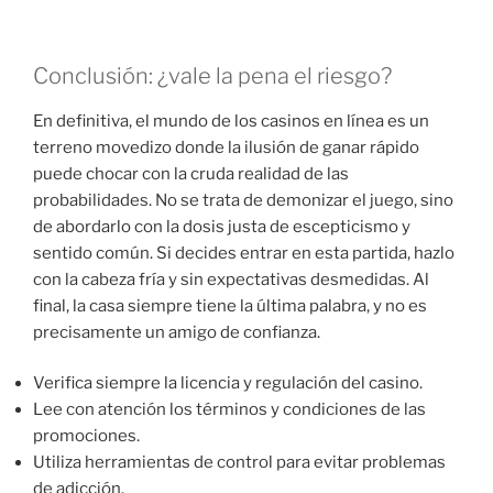
Conclusión: ¿vale la pena el riesgo?
En definitiva, el mundo de los casinos en línea es un
terreno movedizo donde la ilusión de ganar rápido
puede chocar con la cruda realidad de las
probabilidades. No se trata de demonizar el juego, sino
de abordarlo con la dosis justa de escepticismo y
sentido común. Si decides entrar en esta partida, hazlo
con la cabeza fría y sin expectativas desmedidas. Al
final, la casa siempre tiene la última palabra, y no es
precisamente un amigo de confianza.
Verifica siempre la licencia y regulación del casino.
Lee con atención los términos y condiciones de las
promociones.
Utiliza herramientas de control para evitar problemas
de adicción.