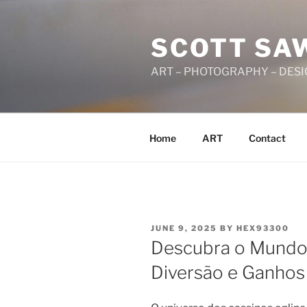
Skip
to
SCOTT SA
content
ART – PHOTOGRAPHY – DES
Home
ART
Contact
POSTED
JUNE 9, 2025
BY
HEX93300
ON
Descubra o Mundo 
Diversão e Ganhos