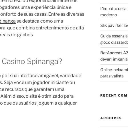
e tem crescido exponencialmente nos
jogadores uma experiência única e
L'impatto della
nforto de suas casas. Entre as diversas
moderno
pinanga
se destaca como uma
Slik påvirker l
ora, que combina entretenimento de alta
reais de ganhos.
Guida essenzial
gioco d'azzard
BetAndreas AZ-
dəyərli imkanla
o Casino Spinanga?
Online-pelaami
 por sua interface amigável, variedade
paras valinta
. Seja você um jogador iniciante ou
ece recursos que garantem uma
 Além disso, o site é otimizado para
RECENT CO
do que os usuários joguem a qualquer
ARCHIVES