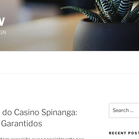
W
IGN
Search
do Casino Spinanga:
for:
 Garantidos
RECENT POS