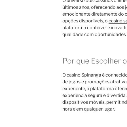
O universo dos cassinos onlin
últimos anos, oferecendo aos 
emocionante diretamente do co
opções disponíveis, o
casino s
plataforma confiável e inovad
qualidade com oportunidades 
Por que Escolher 
O casino Spinanga é conhecido
de jogos e promoções atrativas
experiente, a plataforma ofer
experiência segura e divertida.
dispositivos móveis, permitin
hora e em qualquer lugar.