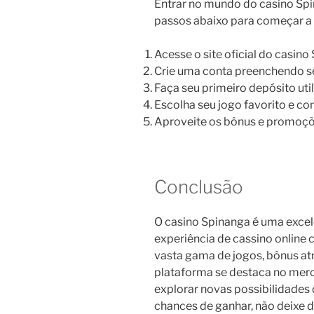
Entrar no mundo do casino Spin
passos abaixo para começar a 
Acesse o site oficial do casino
Crie uma conta preenchendo s
Faça seu primeiro depósito ut
Escolha seu jogo favorito e co
Aproveite os bônus e promoçõ
Conclusão
O casino Spinanga é uma exce
experiência de cassino online 
vasta gama de jogos, bônus atr
plataforma se destaca no mer
explorar novas possibilidades
chances de ganhar, não deixe 