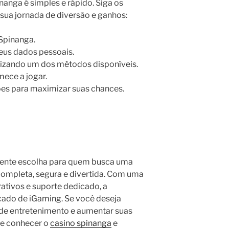
anga é simples e rápido. Siga os
sua jornada de diversão e ganhos:
 Spinanga.
eus dados pessoais.
ilizando um dos métodos disponíveis.
mece a jogar.
es para maximizar suas chances.
lente escolha para quem busca uma
completa, segura e divertida. Com uma
ativos e suporte dedicado, a
cado de iGaming. Se você deseja
 de entretenimento e aumentar suas
de conhecer o
casino spinanga
e