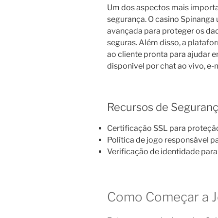
Um dos aspectos mais importan
segurança. O casino Spinanga u
avançada para proteger os dad
seguras. Além disso, a plataf
ao cliente pronta para ajudar 
disponível por chat ao vivo, e-m
Recursos de Seguran
Certificação SSL para proteçã
Política de jogo responsável p
Verificação de identidade para 
Como Começar a Jo