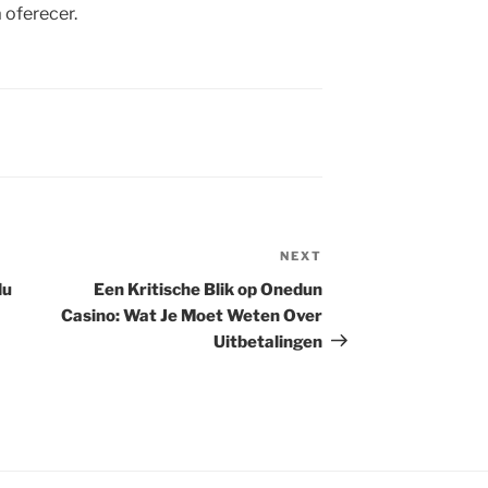
 oferecer.
NEXT
Next
Post
du
Een Kritische Blik op Onedun
Casino: Wat Je Moet Weten Over
Uitbetalingen