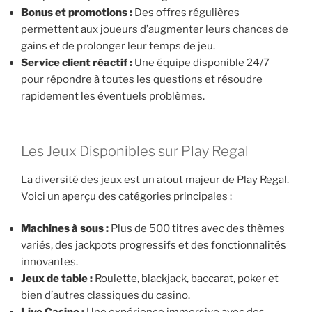
Bonus et promotions :
Des offres régulières
permettent aux joueurs d’augmenter leurs chances de
gains et de prolonger leur temps de jeu.
Service client réactif :
Une équipe disponible 24/7
pour répondre à toutes les questions et résoudre
rapidement les éventuels problèmes.
Les Jeux Disponibles sur Play Regal
La diversité des jeux est un atout majeur de Play Regal.
Voici un aperçu des catégories principales :
Machines à sous :
Plus de 500 titres avec des thèmes
variés, des jackpots progressifs et des fonctionnalités
innovantes.
Jeux de table :
Roulette, blackjack, baccarat, poker et
bien d’autres classiques du casino.