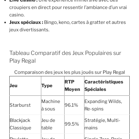
Live Casino :
Une expérience immersive avec des
croupiers en direct pour ressentir l’ambiance d’un vrai
casino.
Jeux spéciaux :
Bingo, keno, cartes à gratter et autres
jeux divertissants.
Tableau Comparatif des Jeux Populaires sur
Play Regal
Comparaison des jeux les plus joués sur Play Regal
RTP
Caractéristiques
Jeu
Type
Moyen
Spéciales
Machine
Expanding Wilds,
Starburst
96.1%
à sous
Re-spins
Blackjack
Jeu de
Stratégie, Multi-
99.5%
Classique
table
mains