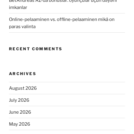
BetAndreas AZ-da bonuslar: oyunçular üçün dəyərli
imkanlar
Online-pelaaminen vs. offline-pelaaminen mikä on
paras valinta
RECENT COMMENTS
ARCHIVES
August 2026
July 2026
June 2026
May 2026