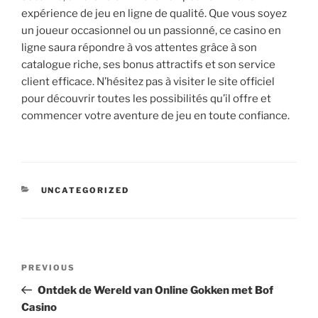
expérience de jeu en ligne de qualité. Que vous soyez
un joueur occasionnel ou un passionné, ce casino en
ligne saura répondre à vos attentes grâce à son
catalogue riche, ses bonus attractifs et son service
client efficace. N’hésitez pas à visiter le site officiel
pour découvrir toutes les possibilités qu’il offre et
commencer votre aventure de jeu en toute confiance.
CATEGORIES
UNCATEGORIZED
Post
Previous
PREVIOUS
navigation
Post
Ontdek de Wereld van Online Gokken met Bof
Casino