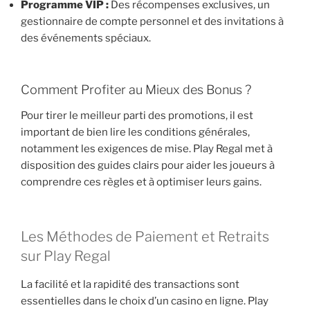
Programme VIP :
Des récompenses exclusives, un
gestionnaire de compte personnel et des invitations à
des événements spéciaux.
Comment Profiter au Mieux des Bonus ?
Pour tirer le meilleur parti des promotions, il est
important de bien lire les conditions générales,
notamment les exigences de mise. Play Regal met à
disposition des guides clairs pour aider les joueurs à
comprendre ces règles et à optimiser leurs gains.
Les Méthodes de Paiement et Retraits
sur Play Regal
La facilité et la rapidité des transactions sont
essentielles dans le choix d’un casino en ligne. Play