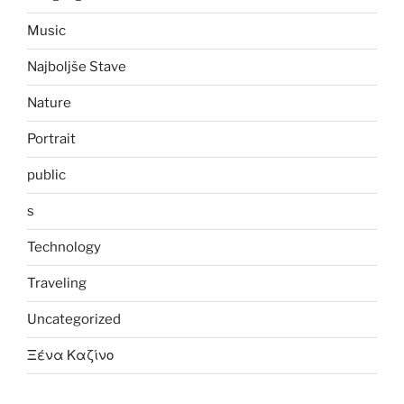
Music
Najboljše Stave
Nature
Portrait
public
s
Technology
Traveling
Uncategorized
Ξένα Καζίνο