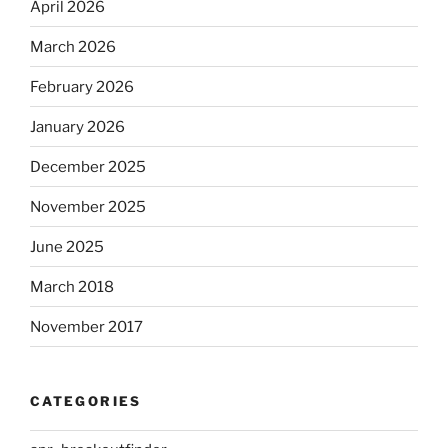
April 2026
March 2026
February 2026
January 2026
December 2025
November 2025
June 2025
March 2018
November 2017
CATEGORIES