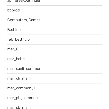
apr_breakoutfinder
bt prod
Computers, Games
Fashion
feb_bettilt.io
mar_6
mar_bahis
mar_canli_common
mar_ch_main
mar_common_1
mar_pb_common
mar_sb_main