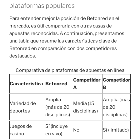
plataformas populares
Para entender mejor la posición de Betonred en el
mercado, es útil compararla con otras casas de
apuestas reconocidas. A continuación, presentamos
una tabla que resume las características clave de
Betonred en comparación con dos competidores
destacados.
Comparativa de plataformas de apuestas en línea
Competidor
Competidor
Característica
Betonred
A
B
Amplia
Amplia (más
Variedad de
Media (15
(más de 20
de 20
deportes
disciplinas)
disciplinas)
disciplinas)
Juegos de
Sí (incluye
No
Sí (limitado)
casino
en vivo)