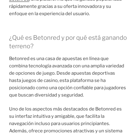
rápidamente gracias a su oferta innovadora y su
enfoque en la experiencia del usuario.
¿Qué es Betonred y por qué está ganando
terreno?
Betonred es una casa de apuestas en línea que
combina tecnología avanzada con una amplia variedad
de opciones de juego. Desde apuestas deportivas
hasta juegos de casino, esta plataforma se ha
posicionado como una opción confiable para jugadores
que buscan diversidad y seguridad.
Uno de los aspectos más destacados de Betonred es
su interfaz intuitiva y amigable, que facilita la
navegación incluso para usuarios principiantes.
Además, ofrece promociones atractivas y un sistema