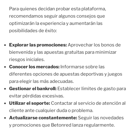
Para quienes decidan probar esta plataforma,
recomendamos seguir algunos consejos que
optimizarán la experiencia y aumentarán las
posibilidades de éxito:
Explorar las promociones:
Aprovechar los bonos de
bienvenida y las apuestas gratuitas para minimizar
riesgos iniciales.
Conocer los mercados:
Informarse sobre las
diferentes opciones de apuestas deportivas y juegos
para elegir las más adecuadas.
Gestionar el bankroll:
Establecer límites de gasto para
evitar pérdidas excesivas.
Utilizar el soporte:
Contactar al servicio de atención al
cliente ante cualquier duda o problema.
Actualizarse constantemente:
Seguir las novedades
y promociones que Betonred lanza regularmente.