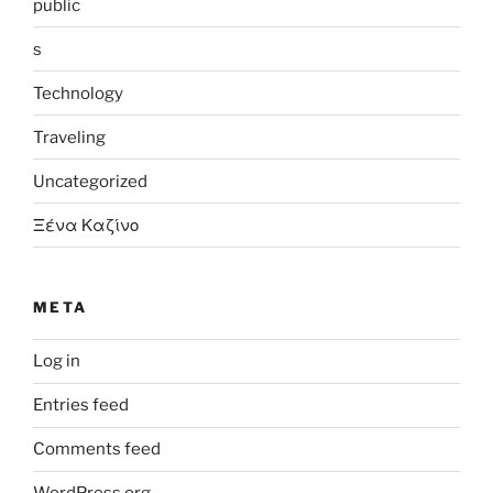
public
s
Technology
Traveling
Uncategorized
Ξένα Καζίνο
META
Log in
Entries feed
Comments feed