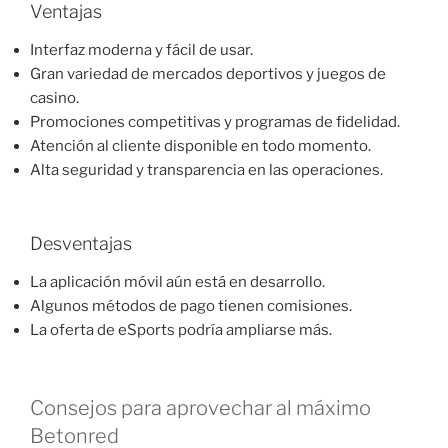
Ventajas
Interfaz moderna y fácil de usar.
Gran variedad de mercados deportivos y juegos de
casino.
Promociones competitivas y programas de fidelidad.
Atención al cliente disponible en todo momento.
Alta seguridad y transparencia en las operaciones.
Desventajas
La aplicación móvil aún está en desarrollo.
Algunos métodos de pago tienen comisiones.
La oferta de eSports podría ampliarse más.
Consejos para aprovechar al máximo
Betonred