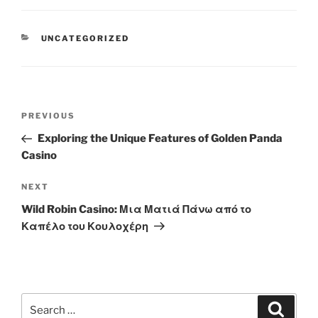
CATEGORIES
UNCATEGORIZED
Post
Previous
PREVIOUS
navigation
Post
Exploring the Unique Features of Golden Panda
Casino
Next
NEXT
Post
Wild Robin Casino: Μια Ματιά Πάνω από το
Καπέλο του Κουλοχέρη
Search
Search