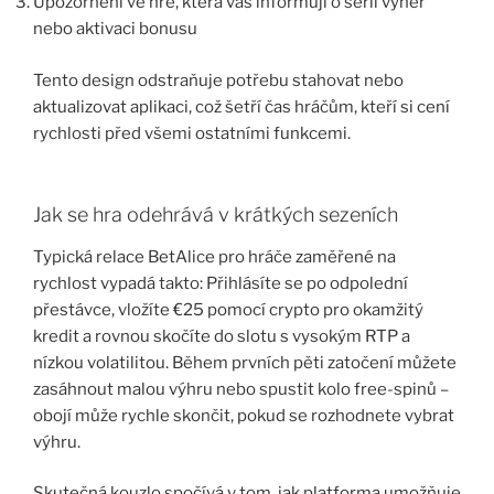
Upozornění ve hře, která vás informují o sérii výher
nebo aktivaci bonusu
Tento design odstraňuje potřebu stahovat nebo
aktualizovat aplikaci, což šetří čas hráčům, kteří si cení
rychlosti před všemi ostatními funkcemi.
Jak se hra odehrává v krátkých sezeních
Typická relace BetAlice pro hráče zaměřené na
rychlost vypadá takto: Přihlásíte se po odpolední
přestávce, vložíte €25 pomocí crypto pro okamžitý
kredit a rovnou skočíte do slotu s vysokým RTP a
nízkou volatilitou. Během prvních pěti zatočení můžete
zasáhnout malou výhru nebo spustit kolo free-spinů –
obojí může rychle skončit, pokud se rozhodnete vybrat
výhru.
Skutečná kouzlo spočívá v tom, jak platforma umožňuje