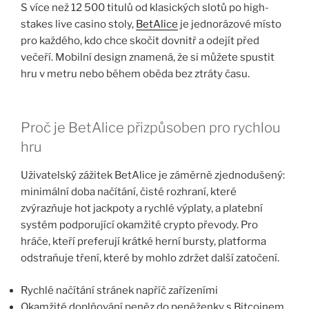
S více než 12 500 titulů od klasických slotů po high-
stakes live casino stoly,
BetAlice
je jednorázové místo
pro každého, kdo chce skočit dovnitř a odejít před
večeří. Mobilní design znamená, že si můžete spustit
hru v metru nebo během oběda bez ztráty času.
Proč je BetAlice přizpůsoben pro rychlou
hru
Uživatelský zážitek BetAlice je záměrně zjednodušený:
minimální doba načítání, čisté rozhraní, které
zvýrazňuje hot jackpoty a rychlé výplaty, a platební
systém podporující okamžité crypto převody. Pro
hráče, kteří preferují krátké herní bursty, platforma
odstraňuje tření, které by mohlo zdržet další zatočení.
Rychlé načítání stránek napříč zařízeními
Okamžité doplňování peněz do peněženky s Bitcoinem