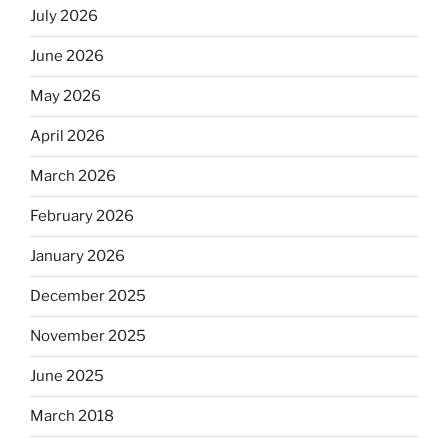
July 2026
June 2026
May 2026
April 2026
March 2026
February 2026
January 2026
December 2025
November 2025
June 2025
March 2018