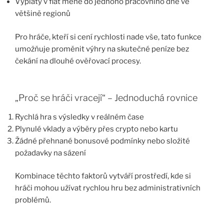
Výplaty v fiat měně do jednoho pracovního dne ve
většině regionů
Pro hráče, kteří si cení rychlosti nade vše, tato funkce
umožňuje proměnit výhry na skutečné peníze bez
čekání na dlouhé ověřovací procesy.
„Proč se hráči vracejí“ – Jednoduchá rovnice
Rychlá hra s výsledky v reálném čase
Plynulé vklady a výběry přes crypto nebo kartu
Žádné přehnané bonusové podmínky nebo složité
požadavky na sázení
Kombinace těchto faktorů vytváří prostředí, kde si
hráči mohou užívat rychlou hru bez administrativních
problémů.