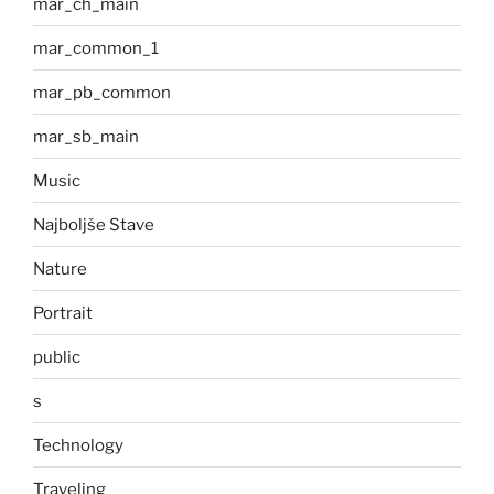
mar_ch_main
mar_common_1
mar_pb_common
mar_sb_main
Music
Najboljše Stave
Nature
Portrait
public
s
Technology
Traveling