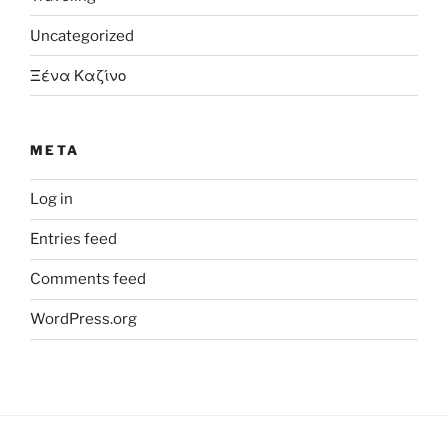
Uncategorized
Ξένα Καζίνο
META
Log in
Entries feed
Comments feed
WordPress.org