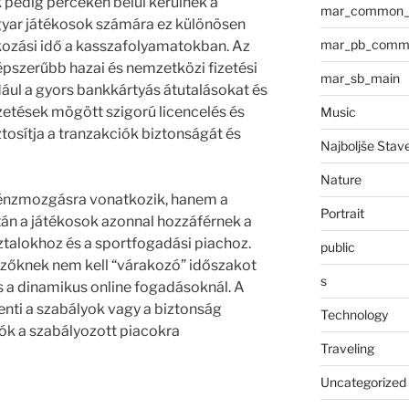
k pedig perceken belül kerülnek a
mar_common_
gyar játékosok számára ez különösen
mar_pb_comm
kozási idő a kasszafolyamatokban. Az
népszerűbb hazai és nemzetközi fizetési
mar_sb_main
ául a gyors bankkártyás átutalásokat és
izetések mögött szigorú licencelés és
Music
tosítja a tranzakciók biztonságát és
Najboljše Stav
Nature
pénzmozgásra vonatkozik, hanem a
Portrait
után a játékosok azonnal hozzáférnek a
ztalokhoz és a sportfogadási piachoz.
public
zőknek nem kell “várakozó” időszakot
s
s a dinamikus online fogadásoknál. A
nti a szabályok vagy a biztonság
Technology
nók a szabályozott piacokra
Traveling
Uncategorized