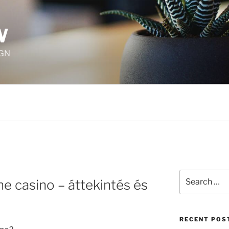
W
IGN
Search
ne casino – áttekintés és
for:
RECENT POS