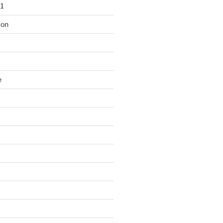
1
on
e