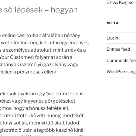
Ξένα Καζίνο
 első lépések – hogyan
META
ő online casino‑ban általában néhány
Log in
 a weboldalon meg kell adni egy érvényes
Entries feed
és a személyes adatokat, mint a név és a
Your Customer) folyamat során a
Comments fee
okmányok (személyi igazolvány vagy
eleljen a pénzmosás elleni
WordPress.org
játékosok gyakran egy “welcome bonus”
 pénzt vagy ingyenes pörgetéseket
ontos, hogy a bónusz feltételeit,
ents (áttételi követelmény) mértékét
efolyásolják, mennyi idő alatt tudod
gisztráció után a legtöbb kaszinó kínál