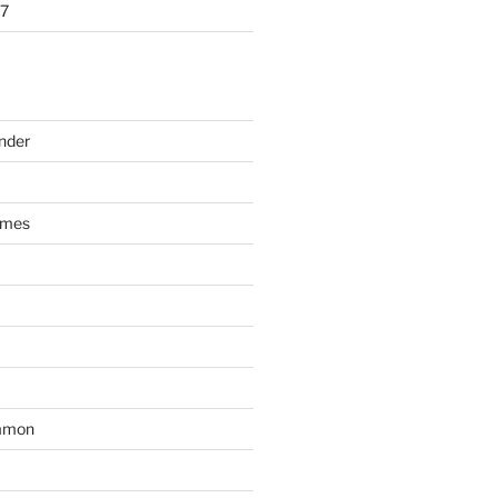
7
nder
ames
mmon