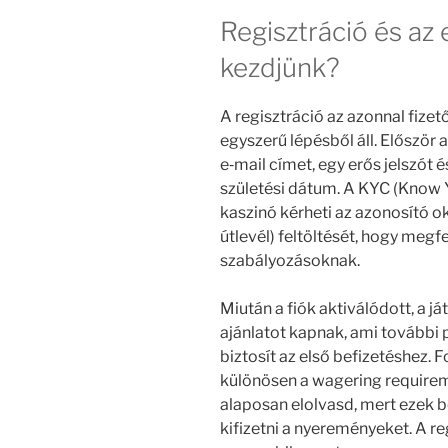
Regisztráció és az
kezdjünk?
A regisztráció az azonnal fizet
egyszerű lépésből áll. Először
e‑mail címet, egy erős jelszót 
születési dátum. A KYC (Know 
kaszinó kérheti az azonosító 
útlevél) feltöltését, hogy megf
szabályozásoknak.
Miután a fiók aktiválódott, a 
ajánlatot kapnak, ami további
biztosít az első befizetéshez. F
különösen a wagering requirem
alaposan elolvasd, mert ezek b
kifizetni a nyereményeket. A re