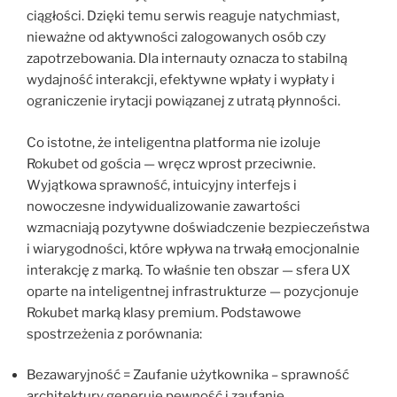
ciągłości. Dzięki temu serwis reaguje natychmiast,
nieważne od aktywności zalogowanych osób czy
zapotrzebowania. Dla internauty oznacza to stabilną
wydajność interakcji, efektywne wpłaty i wypłaty i
ograniczenie irytacji powiązanej z utratą płynności.
Co istotne, że inteligentna platforma nie izoluje
Rokubet od gościa — wręcz wprost przeciwnie.
Wyjątkowa sprawność, intuicyjny interfejs i
nowoczesne indywidualizowanie zawartości
wzmacniają pozytywne doświadczenie bezpieczeństwa
i wiarygodności, które wpływa na trwałą emocjonalnie
interakcję z marką. To właśnie ten obszar — sfera UX
oparte na inteligentnej infrastrukturze — pozycjonuje
Rokubet marką klasy premium. Podstawowe
spostrzeżenia z porównania:
Bezawaryjność = Zaufanie użytkownika – sprawność
architektury generuje pewność i zaufanie