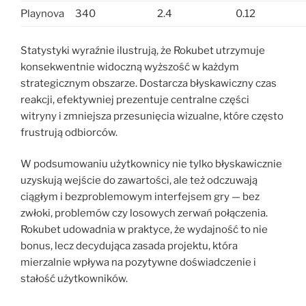
Playnova
340
2.4
0.12
Statystyki wyraźnie ilustrują, że Rokubet utrzymuje
konsekwentnie widoczną wyższość w każdym
strategicznym obszarze. Dostarcza błyskawiczny czas
reakcji, efektywniej prezentuje centralne części
witryny i zmniejsza przesunięcia wizualne, które często
frustrują odbiorców.
W podsumowaniu użytkownicy nie tylko błyskawicznie
uzyskują wejście do zawartości, ale też odczuwają
ciągłym i bezproblemowym interfejsem gry — bez
zwłoki, problemów czy losowych zerwań połączenia.
Rokubet udowadnia w praktyce, że wydajność to nie
bonus, lecz decydująca zasada projektu, która
mierzalnie wpływa na pozytywne doświadczenie i
stałość użytkowników.