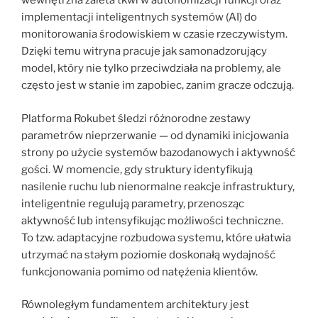
wewnętrzna zaleta tkwi w autonomizacji funkcji oraz
implementacji inteligentnych systemów (AI) do
monitorowania środowiskiem w czasie rzeczywistym.
Dzięki temu witryna pracuje jak samonadzorujący
model, który nie tylko przeciwdziała na problemy, ale
często jest w stanie im zapobiec, zanim gracze odczują.
Platforma Rokubet śledzi różnorodne zestawy
parametrów nieprzerwanie — od dynamiki inicjowania
strony po użycie systemów bazodanowych i aktywność
gości. W momencie, gdy struktury identyfikują
nasilenie ruchu lub nienormalne reakcje infrastruktury,
inteligentnie regulują parametry, przenosząc
aktywność lub intensyfikując możliwości techniczne.
To tzw. adaptacyjne rozbudowa systemu, które ułatwia
utrzymać na stałym poziomie doskonałą wydajność
funkcjonowania pomimo od natężenia klientów.
Równoległym fundamentem architektury jest