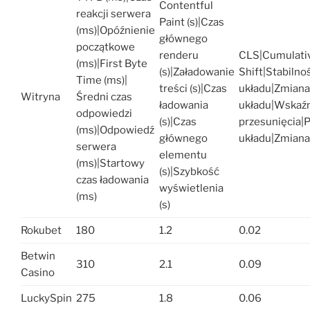
Contentful
reakcji serwera
Paint (s)|Czas
(ms)|Opóźnienie
głównego
początkowe
renderu
CLS|Cumulati
(ms)|First Byte
(s)|Załadowanie
Shift|Stabilno
Time (ms)|
treści (s)|Czas
układu|Zmiana
Witryna
Średni czas
ładowania
układu|Wskaź
odpowiedzi
(s)|Czas
przesunięcia|
(ms)|Odpowiedź
głównego
układu|Zmiana
serwera
elementu
(ms)|Startowy
(s)|Szybkość
czas ładowania
wyświetlenia
(ms)
(s)
Rokubet
180
1.2
0.02
Betwin
310
2.1
0.09
Casino
LuckySpin
275
1.8
0.06