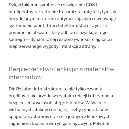
Dzięki takiemu symbiozie rozwiązanie CDN i
inteligentny zarządzanie trasami stają się ukrytym, ale
decydującym motorem optymalizującym równowagę
systemu Rokubet. To architektura, które czyni, że
pomimo od obszaru i fazy odbiorca uzyskuje tego
samego — dynamicznej responsywności, ciągłości i
nieprzerwanego wygody interakcji z strony.
Bezpieczeństwo i enkrypcja materiałów
internautów
Dla Rokubet infrastruktura to nie tylko czynnik
prędkości, ale przede wszystkim relacji i utrzymania
bezpieczeństwa osobistego klientów. W świecie
wirtualnych ataków i rosnącej liczby cyberataków,
spójność systemów stało się jednym z kluczowych
zagadnień działania witryn gamingowych. Rokubet