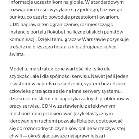
informacje uczestnikom na globie. W standardowym
rozwiązaniu treści wysyłane są z jednego, bazowego
punktu, co często powoduje przestojom i awariom.
CDN naprawia ten ograniczenie, rozmieszczając
instancje portalu Rokubet na liczne bliskich punktów
komunikacji. Dzięki temu gracz w Warszawie pozyskuje
treści z najbliższego hosta, a nie z drugiego końca
świata.
Model ta ma strategiczne wartość nie tylko dla
szybkości, ale i dla spójności serwisu. Nawet jeśli jeden
z systemów napotka uszkodzenia, system bez udziału
człowieka przełącza sesje na inne serwery systemu,
dzięki czemu klient nie napotyka żadnych problemów w
pracy serwisu. CDN w zestawieniu z efektywnym
mechanizmem przekierowań (czyli elastycznym
kierowaniem ruchem) pozwala Rokubet dostosować
się do różnorodnych czynników online w rzeczywistej
chwili — określając zawsze najsprawniejszą i