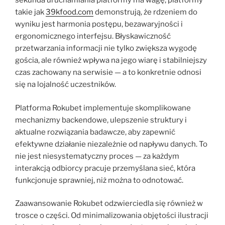
sekunda uruchamiania platformy ma wagę, platformy
takie jak
39kfood.com
demonstrują, że rdzeniem do
wyniku jest harmonia postępu, bezawaryjności i
ergonomicznego interfejsu. Błyskawiczność
przetwarzania informacji nie tylko zwiększa wygodę
gościa, ale również wpływa na jego wiarę i stabilniejszy
czas zachowany na serwisie — a to konkretnie odnosi
się na lojalność uczestników.
Platforma Rokubet implementuje skomplikowane
mechanizmy backendowe, ulepszenie struktury i
aktualne rozwiązania badawcze, aby zapewnić
efektywne działanie niezależnie od napływu danych. To
nie jest niesystematyczny proces — za każdym
interakcją odbiorcy pracuje przemyślana sieć, która
funkcjonuje sprawniej, niż można to odnotować.
Zaawansowanie Rokubet odzwierciedla się również w
trosce o części. Od minimalizowania objętości ilustracji