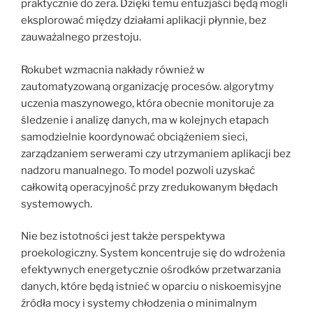
praktycznie do zera. Dzięki temu entuzjaści będą mogli
eksplorować między działami aplikacji płynnie, bez
zauważalnego przestoju.
Rokubet wzmacnia nakłady również w
zautomatyzowaną organizację procesów. algorytmy
uczenia maszynowego, która obecnie monitoruje za
śledzenie i analizę danych, ma w kolejnych etapach
samodzielnie koordynować obciążeniem sieci,
zarządzaniem serwerami czy utrzymaniem aplikacji bez
nadzoru manualnego. To model pozwoli uzyskać
całkowitą operacyjność przy zredukowanym błędach
systemowych.
Nie bez istotności jest także perspektywa
proekologiczny. System koncentruje się do wdrożenia
efektywnych energetycznie ośrodków przetwarzania
danych, które będą istnieć w oparciu o niskoemisyjne
źródła mocy i systemy chłodzenia o minimalnym