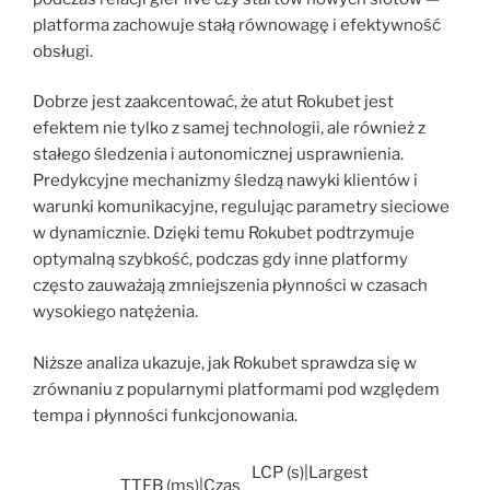
platforma zachowuje stałą równowagę i efektywność
obsługi.
Dobrze jest zaakcentować, że atut Rokubet jest
efektem nie tylko z samej technologii, ale również z
stałego śledzenia i autonomicznej usprawnienia.
Predykcyjne mechanizmy śledzą nawyki klientów i
warunki komunikacyjne, regulując parametry sieciowe
w dynamicznie. Dzięki temu Rokubet podtrzymuje
optymalną szybkość, podczas gdy inne platformy
często zauważają zmniejszenia płynności w czasach
wysokiego natężenia.
Niższe analiza ukazuje, jak Rokubet sprawdza się w
zrównaniu z popularnymi platformami pod względem
tempa i płynności funkcjonowania.
LCP (s)|Largest
TTFB (ms)|Czas