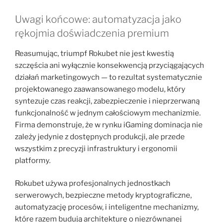
Uwagi końcowe: automatyzacja jako
rękojmia doświadczenia premium
Reasumując, triumpf Rokubet nie jest kwestią
szczęścia ani wyłącznie konsekwencją przyciągających
działań marketingowych — to rezultat systematycznie
projektowanego zaawansowanego modelu, który
syntezuje czas reakcji, zabezpieczenie i nieprzerwaną
funkcjonalność w jednym całościowym mechanizmie.
Firma demonstruje, że w rynku iGaming dominacja nie
zależy jedynie z dostępnych produkcji, ale przede
wszystkim z precyzji infrastruktury i ergonomii
platformy.
Rokubet używa profesjonalnych jednostkach
serwerowych, bezpieczne metody kryptograficzne,
automatyzację procesów, i inteligentne mechanizmy,
które razem budują architekturę o niezrównanej