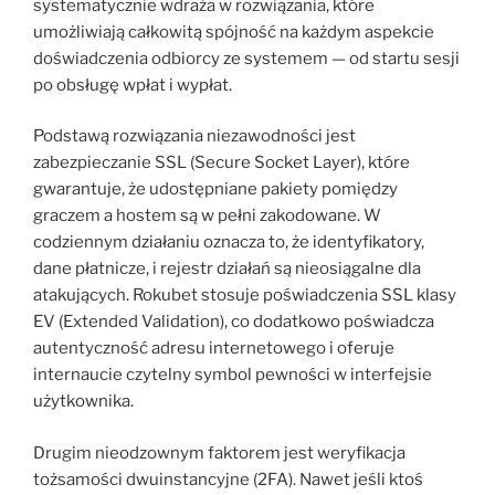
systematycznie wdraża w rozwiązania, które
umożliwiają całkowitą spójność na każdym aspekcie
doświadczenia odbiorcy ze systemem — od startu sesji
po obsługę wpłat i wypłat.
Podstawą rozwiązania niezawodności jest
zabezpieczanie SSL (Secure Socket Layer), które
gwarantuje, że udostępniane pakiety pomiędzy
graczem a hostem są w pełni zakodowane. W
codziennym działaniu oznacza to, że identyfikatory,
dane płatnicze, i rejestr działań są nieosiągalne dla
atakujących. Rokubet stosuje poświadczenia SSL klasy
EV (Extended Validation), co dodatkowo poświadcza
autentyczność adresu internetowego i oferuje
internaucie czytelny symbol pewności w interfejsie
użytkownika.
Drugim nieodzownym faktorem jest weryfikacja
tożsamości dwuinstancyjne (2FA). Nawet jeśli ktoś