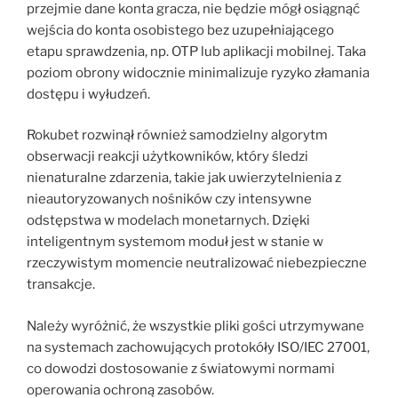
przejmie dane konta gracza, nie będzie mógł osiągnąć
wejścia do konta osobistego bez uzupełniającego
etapu sprawdzenia, np. OTP lub aplikacji mobilnej. Taka
poziom obrony widocznie minimalizuje ryzyko złamania
dostępu i wyłudzeń.
Rokubet rozwinął również samodzielny algorytm
obserwacji reakcji użytkowników, który śledzi
nienaturalne zdarzenia, takie jak uwierzytelnienia z
nieautoryzowanych nośników czy intensywne
odstępstwa w modelach monetarnych. Dzięki
inteligentnym systemom moduł jest w stanie w
rzeczywistym momencie neutralizować niebezpieczne
transakcje.
Należy wyróżnić, że wszystkie pliki gości utrzymywane
na systemach zachowujących protokóły ISO/IEC 27001,
co dowodzi dostosowanie z światowymi normami
operowania ochroną zasobów.