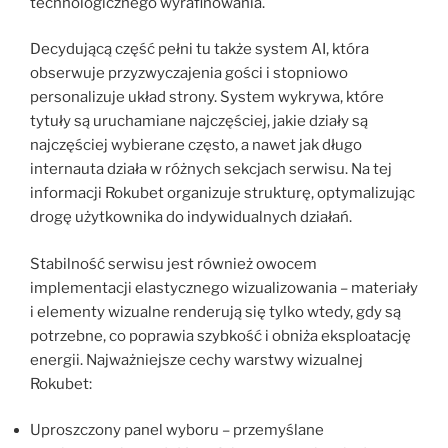
technologicznego wyrafinowania.
Decydującą część pełni tu także system AI, która
obserwuje przyzwyczajenia gości i stopniowo
personalizuje układ strony. System wykrywa, które
tytuły są uruchamiane najczęściej, jakie działy są
najczęściej wybierane często, a nawet jak długo
internauta działa w różnych sekcjach serwisu. Na tej
informacji Rokubet organizuje strukturę, optymalizując
drogę użytkownika do indywidualnych działań.
Stabilność serwisu jest również owocem
implementacji elastycznego wizualizowania – materiały
i elementy wizualne renderują się tylko wtedy, gdy są
potrzebne, co poprawia szybkość i obniża eksploatację
energii. Najważniejsze cechy warstwy wizualnej
Rokubet:
Uproszczony panel wyboru – przemyślane